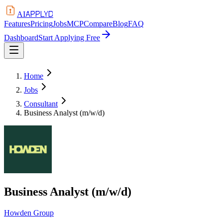
APPLYD
AI
Features
Pricing
Jobs
MCP
Compare
Blog
FAQ
Dashboard
Start Applying Free
Home
Jobs
Consultant
Business Analyst (m/w/d)
Business Analyst (m/w/d)
Howden Group