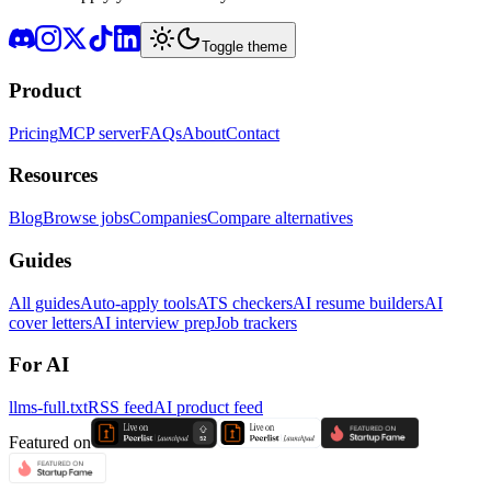
Toggle theme
Product
Pricing
MCP server
FAQs
About
Contact
Resources
Blog
Browse jobs
Companies
Compare alternatives
Guides
All guides
Auto-apply tools
ATS checkers
AI resume builders
AI
cover letters
AI interview prep
Job trackers
For AI
llms-full.txt
RSS feed
AI product feed
Featured on