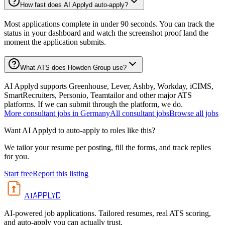
How fast does AI Applyd auto-apply?
Most applications complete in under 90 seconds. You can track the
status in your dashboard and watch the screenshot proof land the
moment the application submits.
What ATS does Howden Group use?
AI Applyd supports Greenhouse, Lever, Ashby, Workday, iCIMS,
SmartRecruiters, Personio, Teamtailor and other major ATS
platforms. If we can submit through the platform, we do.
More
consultant
jobs in
Germany
All
consultant
jobs
Browse all jobs
Want AI Applyd to auto-apply to roles like this?
We tailor your resume per posting, fill the forms, and track replies
for you.
Start free
Report this listing
APPLYD
AI
AI-powered job applications. Tailored resumes, real ATS scoring,
and auto-apply you can actually trust.