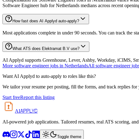
Software Engineer hub for Netherlands medians across recent openin
How fast does AI Applyd auto-apply?
Most applications complete in under 90 seconds. You can track the st
What ATS does Elektramat B.V use?
AI Applyd supports Greenhouse, Lever, Ashby, Workday, iCIMS, Smart
More
software engineer
jobs in
Netherlands
All
software engineer
job
Want AI Applyd to auto-apply to roles like this?
We tailor your resume per posting, fill the forms, and track replies for
Start free
Report this listing
APPLYD
AI
AI-powered job applications. Tailored resumes, real ATS scoring, and 
Toggle theme