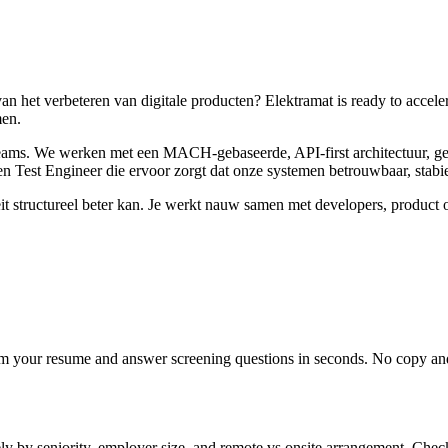
e van het verbeteren van digitale producten? Elektramat is ready to acce
men.
 teams. We werken met een MACH-gebaseerde, API-first architectuur, 
 Test Engineer die ervoor zorgt dat onze systemen betrouwbaar, stabiel
iteit structureel beter kan. Je werkt nauw samen met developers, product
om your resume and answer screening questions in seconds. No copy and 
y by seniority, employer size, and remote vs onsite arrangement. Check 