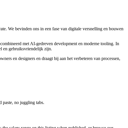
lerate. We bevinden ons in een fase van digitale versnelling en bouwen
gecombineerd met AI-gedreven development en moderne tooling. In
 en gebruiksvriendelijk zijn.
 owners en designers en draagt bij aan het verbeteren van processen,
paste, no juggling tabs.
the salary range on this listing when published, or browse our