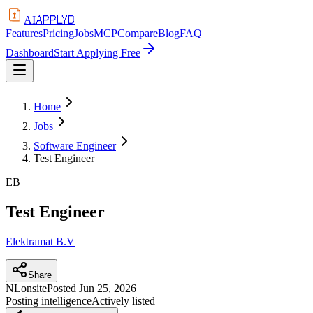
APPLYD
AI
Features
Pricing
Jobs
MCP
Compare
Blog
FAQ
Dashboard
Start Applying Free
Home
Jobs
Software Engineer
Test Engineer
EB
Test Engineer
Elektramat B.V
Share
NL
onsite
Posted
Jun 25, 2026
Posting intelligence
Actively listed