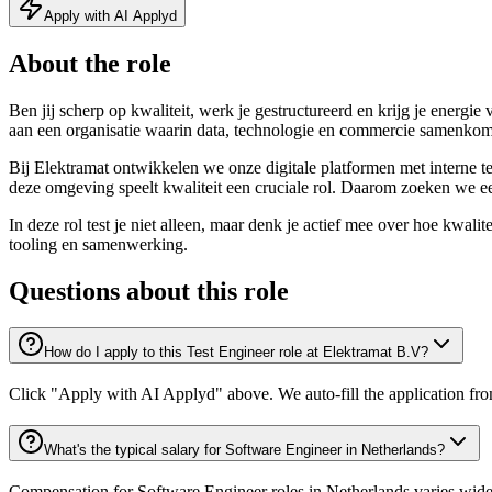
Apply with AI Applyd
About the role
Ben jij scherp op kwaliteit, werk je gestructureerd en krijg je energi
aan een organisatie waarin data, technologie en commercie samenko
Bij Elektramat ontwikkelen we onze digitale platformen met interne
deze omgeving speelt kwaliteit een cruciale rol. Daarom zoeken we een
In deze rol test je niet alleen, maar denk je actief mee over hoe kwal
tooling en samenwerking.
Questions about this role
How do I apply to this Test Engineer role at Elektramat B.V?
Click "Apply with AI Applyd" above. We auto-fill the application fr
What's the typical salary for Software Engineer in Netherlands?
Compensation for Software Engineer roles in Netherlands varies widel