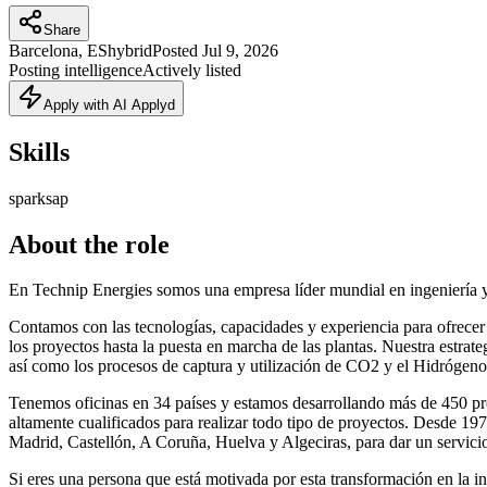
Share
Barcelona, ES
hybrid
Posted
Jul 9, 2026
Posting intelligence
Actively listed
Apply with AI Applyd
Skills
spark
sap
About the role
En Technip Energies somos una empresa líder mundial en ingeniería y t
Contamos con las tecnologías, capacidades y experiencia para ofrecer
los proyectos hasta la puesta en marcha de las plantas. Nuestra estrat
así como los procesos de captura y utilización de CO2 y el Hidrógeno
Tenemos oficinas en 34 países y estamos desarrollando más de 450 pro
altamente cualificados para realizar todo tipo de proyectos. Desde 1
Madrid, Castellón, A Coruña, Huelva y Algeciras, para dar un servici
Si eres una persona que está motivada por esta transformación en la ind