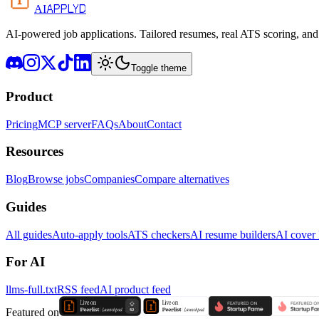
APPLYD
AI
AI-powered job applications. Tailored resumes, real ATS scoring, and 
Toggle theme
Product
Pricing
MCP server
FAQs
About
Contact
Resources
Blog
Browse jobs
Companies
Compare alternatives
Guides
All guides
Auto-apply tools
ATS checkers
AI resume builders
AI cover l
For AI
llms-full.txt
RSS feed
AI product feed
Featured on