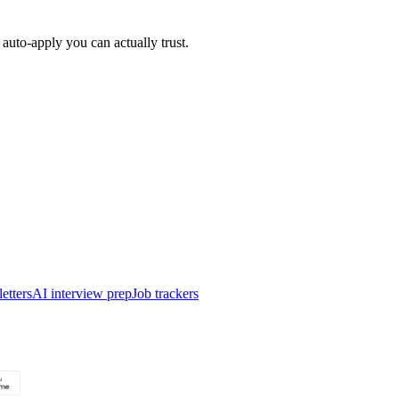
auto-apply you can actually trust.
etters
AI interview prep
Job trackers