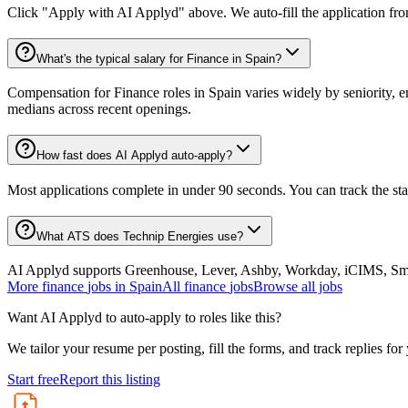
Click "Apply with AI Applyd" above. We auto-fill the application fr
What's the typical salary for Finance in Spain?
Compensation for Finance roles in Spain varies widely by seniority, e
medians across recent openings.
How fast does AI Applyd auto-apply?
Most applications complete in under 90 seconds. You can track the st
What ATS does Technip Energies use?
AI Applyd supports Greenhouse, Lever, Ashby, Workday, iCIMS, Smart
More
finance
jobs in
Spain
All
finance
jobs
Browse all jobs
Want AI Applyd to auto-apply to roles like this?
We tailor your resume per posting, fill the forms, and track replies for
Start free
Report this listing