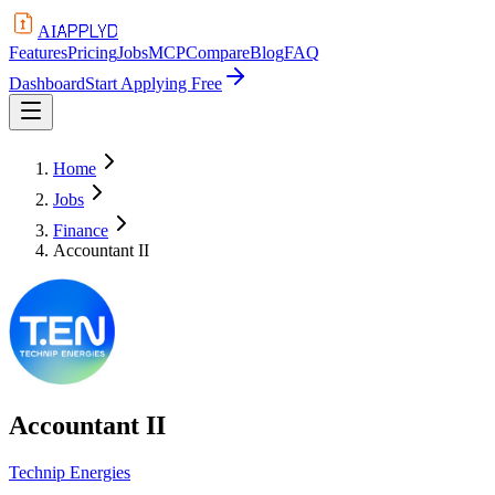
APPLYD
AI
Features
Pricing
Jobs
MCP
Compare
Blog
FAQ
Dashboard
Start Applying Free
Home
Jobs
Finance
Accountant II
Accountant II
Technip Energies