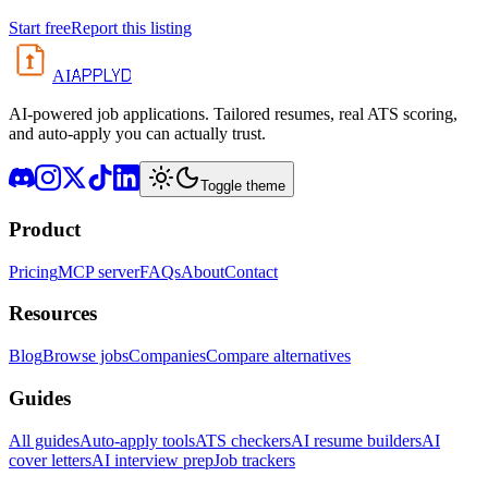
Start free
Report this listing
APPLYD
AI
AI-powered job applications. Tailored resumes, real ATS scoring,
and auto-apply you can actually trust.
Toggle theme
Product
Pricing
MCP server
FAQs
About
Contact
Resources
Blog
Browse jobs
Companies
Compare alternatives
Guides
All guides
Auto-apply tools
ATS checkers
AI resume builders
AI
cover letters
AI interview prep
Job trackers