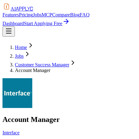
APPLYD
AI
Features
Pricing
Jobs
MCP
Compare
Blog
FAQ
Dashboard
Start Applying Free
Home
Jobs
Customer Success Manager
Account Manager
Account Manager
Interface