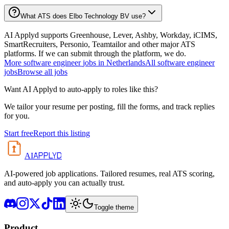
What ATS does Elbo Technology BV use?
AI Applyd supports Greenhouse, Lever, Ashby, Workday, iCIMS,
SmartRecruiters, Personio, Teamtailor and other major ATS
platforms. If we can submit through the platform, we do.
More
software engineer
jobs in
Netherlands
All
software engineer
jobs
Browse all jobs
Want AI Applyd to auto-apply to roles like this?
We tailor your resume per posting, fill the forms, and track replies
for you.
Start free
Report this listing
APPLYD
AI
AI-powered job applications. Tailored resumes, real ATS scoring,
and auto-apply you can actually trust.
Toggle theme
Product