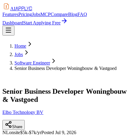
APPLYD
AI
Features
Pricing
Jobs
MCP
Compare
Blog
FAQ
Dashboard
Start Applying Free
Home
Jobs
Software Engineer
Senior Business Developer Woningbouw & Vastgoed
Senior Business Developer Woningbouw
& Vastgoed
Elbo Technology BV
Share
NL
onsite
$5k-$7k/yr
Posted
Jul 9, 2026