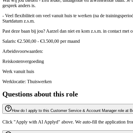
Wat wij jou bieden - Een leuke, uitdagende en afwisselende baan. Je 
gesprek anders is.
- Veel flexibiliteit om veel vanuit huis te werken (na de trainingsperi
Startdatum z.s.m.
Past deze baan bij jou? Aarzel dan niet en kom z.s.m. in contact met o
Salaris: €2.500,00 - €3.500,00 per maand
Arbeidsvoorwaarden:
Reiskostenvergoeding
Werk vanuit huis
Werklocatie: Thuiswerken
Questions about this role
How do I apply to this Customer Service & Account Manager role at 
Click "Apply with AI Applyd" above. We auto-fill the application fr