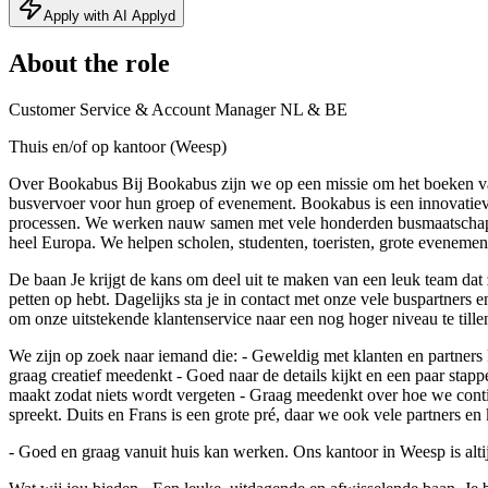
Apply with AI Applyd
About the role
Customer Service & Account Manager NL & BE
Thuis en/of op kantoor (Weesp)
Over Bookabus Bij Bookabus zijn we op een missie om het boeken va
busvervoer voor hun groep of evenement. Bookabus is een innovatieve 
processen. We werken nauw samen met vele honderden busmaatschappi
heel Europa. We helpen scholen, studenten, toeristen, grote evenemente
De baan Je krijgt de kans om deel uit te maken van een leuk team dat 
petten op hebt. Dagelijks sta je in contact met onze vele buspartners e
om onze uitstekende klantenservice naar een nog hoger niveau te tille
We zijn op zoek naar iemand die: - Geweldig met klanten en partners 
graag creatief meedenkt - Goed naar de details kijkt en een paar stappen 
maakt zodat niets wordt vergeten - Graag meedenkt over hoe we conti
spreekt. Duits en Frans is een grote pré, daar we ook vele partners en
- Goed en graag vanuit huis kan werken. Ons kantoor in Weesp is alti