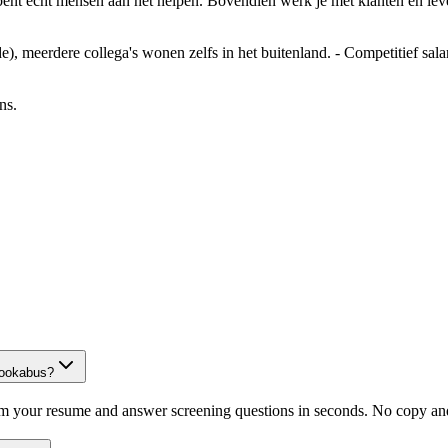
bent echt mensen aan het helpen. Bovendien werk je met klanten én lev
ode), meerdere collega's wonen zelfs in het buitenland. - Competitief sa
ns.
Bookabus?
om your resume and answer screening questions in seconds. No copy and 