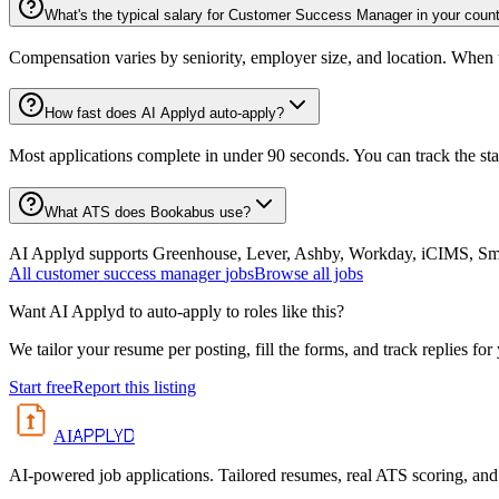
What's the typical salary for Customer Success Manager in your coun
Compensation varies by seniority, employer size, and location. When th
How fast does AI Applyd auto-apply?
Most applications complete in under 90 seconds. You can track the st
What ATS does Bookabus use?
AI Applyd supports Greenhouse, Lever, Ashby, Workday, iCIMS, Smart
All
customer success manager
jobs
Browse all jobs
Want AI Applyd to auto-apply to roles like this?
We tailor your resume per posting, fill the forms, and track replies for
Start free
Report this listing
APPLYD
AI
AI-powered job applications. Tailored resumes, real ATS scoring, and 