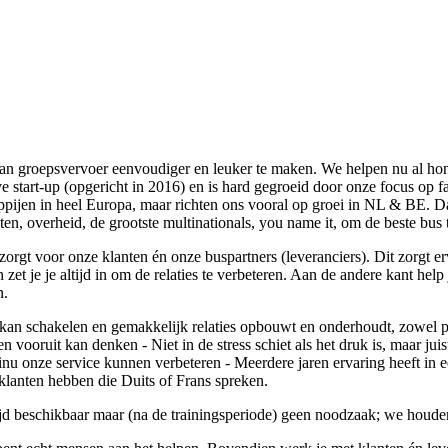
n groepsvervoer eenvoudiger en leuker te maken. We helpen nu al hond
start-up (opgericht in 2016) en is hard gegroeid door onze focus op fa
jen in heel Europa, maar richten ons vooral op groei in NL & BE. Da
n, overheid, de grootste multinationals, you name it, om de beste bus t
zorgt voor onze klanten én onze buspartners (leveranciers). Dit zorgt e
n zet je je altijd in om de relaties te verbeteren. Aan de andere kant he
n.
kan schakelen en gemakkelijk relaties opbouwt en onderhoudt, zowel pe
vooruit kan denken - Niet in de stress schiet als het druk is, maar juist 
nu onze service kunnen verbeteren - Meerdere jaren ervaring heeft in 
 klanten hebben die Duits of Frans spreken.
jd beschikbaar maar (na de trainingsperiode) geen noodzaak; we houden