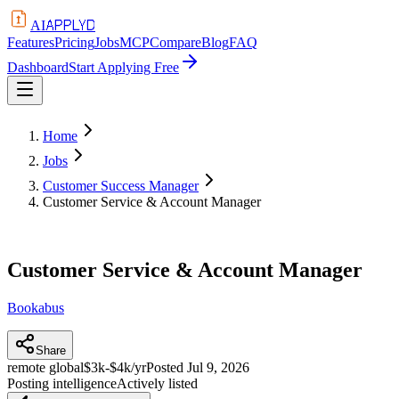
APPLYD
AI
Features
Pricing
Jobs
MCP
Compare
Blog
FAQ
Dashboard
Start Applying Free
Home
Jobs
Customer Success Manager
Customer Service & Account Manager
Customer Service & Account Manager
Bookabus
Share
remote global
$3k-$4k/yr
Posted
Jul 9, 2026
Posting intelligence
Actively listed