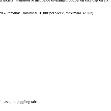
eranciers, waardoor je met beide ervaringen opdoet en elke dag en elk
laris - Part-time (minimaal 16 uur per week, maximaal 32 uur).
paste, no juggling tabs.