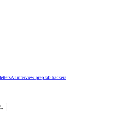
etters
AI interview prep
Job trackers