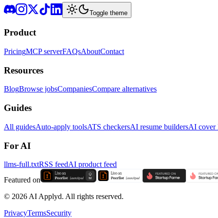
Toggle theme
Product
Pricing
MCP server
FAQs
About
Contact
Resources
Blog
Browse jobs
Companies
Compare alternatives
Guides
All guides
Auto-apply tools
ATS checkers
AI resume builders
AI cover l
For AI
llms-full.txt
RSS feed
AI product feed
Featured on
©
2026
AI Applyd. All rights reserved.
Privacy
Terms
Security