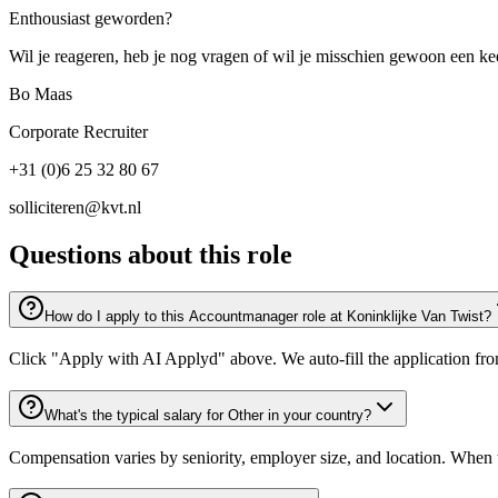
Enthousiast geworden?
Wil je reageren, heb je nog vragen of wil je misschien gewoon een k
Bo Maas
Corporate Recruiter
+31 (0)6 25 32 80 67
solliciteren@kvt.nl
Questions about this role
How do I apply to this Accountmanager role at Koninklijke Van Twist?
Click "Apply with AI Applyd" above. We auto-fill the application fr
What's the typical salary for Other in your country?
Compensation varies by seniority, employer size, and location. When th