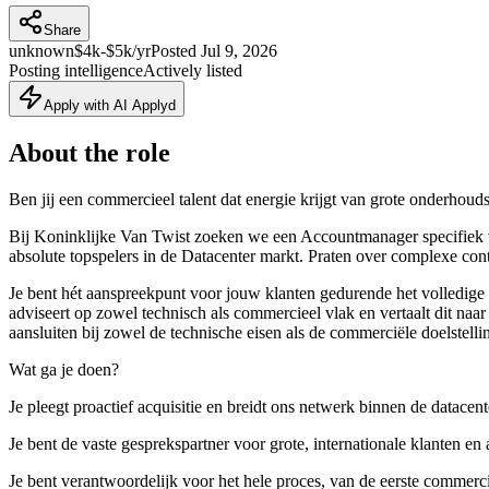
Share
unknown
$4k-$5k/yr
Posted
Jul 9, 2026
Posting intelligence
Actively listed
Apply with AI Applyd
About the role
Ben jij een commercieel talent dat energie krijgt van grote onderhouds
Bij Koninklijke Van Twist zoeken we een Accountmanager specifiek vo
absolute topspelers in de Datacenter markt. Praten over complexe contra
Je bent hét aanspreekpunt voor jouw klanten gedurende het volledige t
adviseert op zowel technisch als commercieel vlak en vertaalt dit na
aansluiten bij zowel de technische eisen als de commerciële doelstelli
Wat ga je doen?
Je pleegt proactief acquisitie en breidt ons netwerk binnen de datacent
Je bent de vaste gesprekspartner voor grote, internationale klanten 
Je bent verantwoordelijk voor het hele proces, van de eerste commerc