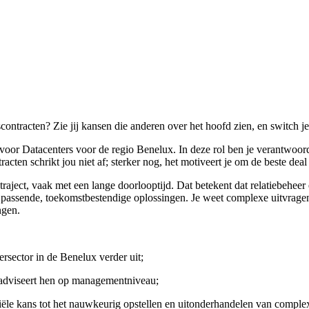
contracten? Zie jij kansen die anderen over het hoofd zien, en switch je
or Datacenters voor de regio Benelux. In deze rol ben je verantwoorde
cten schrikt jou niet af; sterker nog, het motiveert je om de beste deal t
raject, vaak met een lange doorlooptijd. Dat betekent dat relatiebeheer
ar passende, toekomstbestendige oplossingen. Je weet complexe uitvrage
ngen.
ersector in de Benelux verder uit;
en adviseert hen op managementniveau;
iële kans tot het nauwkeurig opstellen en uitonderhandelen van comple