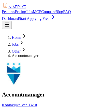
APPLYD
AI
Features
Pricing
Jobs
MCP
Compare
Blog
FAQ
Dashboard
Start Applying Free
Home
Jobs
Other
Accountmanager
Accountmanager
Koninklijke Van Twist