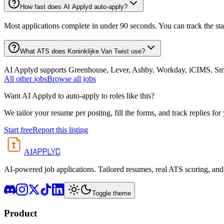
How fast does AI Applyd auto-apply?
Most applications complete in under 90 seconds. You can track the st
What ATS does Koninklijke Van Twist use?
AI Applyd supports Greenhouse, Lever, Ashby, Workday, iCIMS, Smart
All
other
jobs
Browse all jobs
Want AI Applyd to auto-apply to roles like this?
We tailor your resume per posting, fill the forms, and track replies for
Start free
Report this listing
APPLYD
AI
AI-powered job applications. Tailored resumes, real ATS scoring, and 
Toggle theme
Product