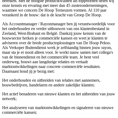
bereiken. Met de hoogste productkwaliteit als topprioriteit delen wij
onze kennis en ervaring met meer dan 45 zusterondernemingen,
waarmee we concern De Hoop Terneuzen vormen. Al 110 jaar
verankerd in de bouw: dat is de kracht van Groep De Hoop.
Als Accountmanager / Rayonmanager ben jij verantwoordelijk voor
het onderhouden en verder uitbouwen van ons klantenbestand in
Zeeland, West-Brabant en België. Dankzij jouw kennis van de
bouwsector herken je commerciële kansen en weet je klanten te
adviseren over de brede productoplossingen van De Hoop Pekso.
Als Verkoper Buitendienst werk je zelfstandig binnen jouw rayon,
maar sta je er nooit alleen voor. Je werkt nauw samen met collega's
van de binnendienst en het commerciële team. Je bent veel
onderweg, bouwt aan langdurige relaties en vertaalt
marktontwikkelingen naar concrete commerciële resultaten.
Daarnaast houd jij je bezig met:
Het onderhouden en uitbreiden van relaties met aannemers,
bouwbedrijven, handelaren en andere zakelijke klanten;
Het actief benaderen van nieuwe klanten en het uitbreiden van jouw
netwerk;
Het analyseren van marktontwikkelingen en signaleren van nieuwe
commerciële kansen;