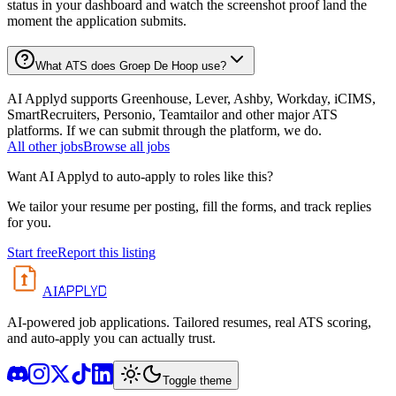
status in your dashboard and watch the screenshot proof land the
moment the application submits.
What ATS does Groep De Hoop use?
AI Applyd supports Greenhouse, Lever, Ashby, Workday, iCIMS,
SmartRecruiters, Personio, Teamtailor and other major ATS
platforms. If we can submit through the platform, we do.
All
other
jobs
Browse all jobs
Want AI Applyd to auto-apply to roles like this?
We tailor your resume per posting, fill the forms, and track replies
for you.
Start free
Report this listing
APPLYD
AI
AI-powered job applications. Tailored resumes, real ATS scoring,
and auto-apply you can actually trust.
Toggle theme