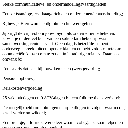
Sterke communicatieve- en onderhandelingsvaardigheden;
Een zelfstandige, resultaatgerichte en ondernemende werkhouding;
Rijbewijs B en woonachtig binnen het werkgebied.
Jij krijgt de vrijheid om jouw rayon als ondernemer te beheren,
terwijl je onderdeel bent van een solide familiebedrijf waar
samenwerking centraal staat. Geen dag is hetzelfde: je bent
onderweg, spreekt uiteenlopende klanten en hebt volop ruimte om
commerciële kansen om te zetten in langdurige relaties. Daarnaast
ontvang je:
Een salaris dat past bij jouw kennis en (werk)ervaring;
Pensioenopbouw;
Reiskostenvergoeding;
25 vakantiedagen en 9 ATV-dagen bij een fulltime dienstverband;
De mogelijkheid om trainingen en opleidingen te volgen waarmee jij
jezelf verder ontwikkelt;
Een prettige, informele werksfeer waarin collega's elkaar helpen en
successen samen worden gevierd;