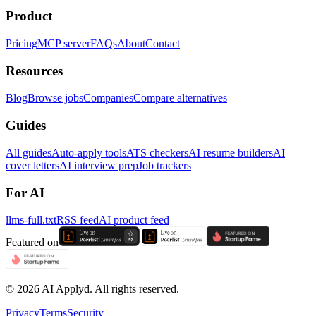
Product
Pricing
MCP server
FAQs
About
Contact
Resources
Blog
Browse jobs
Companies
Compare alternatives
Guides
All guides
Auto-apply tools
ATS checkers
AI resume builders
AI
cover letters
AI interview prep
Job trackers
For AI
llms-full.txt
RSS feed
AI product feed
Featured on
©
2026
AI Applyd. All rights reserved.
Privacy
Terms
Security