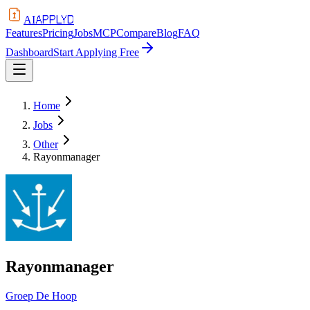
APPLYD
AI
Features
Pricing
Jobs
MCP
Compare
Blog
FAQ
Dashboard
Start Applying Free
Home
Jobs
Other
Rayonmanager
Rayonmanager
Groep De Hoop