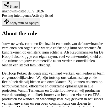
Share
unknown
Posted
Jul 9, 2026
Posting intelligence
Actively listed
Apply with AI Applyd
About the role
Jouw netwerk, commerciële inzicht en kennis van de bouwbranche
verdienen een organisatie waar je zelfstandig kunt ondernemen én
kunt rekenen op een sterk team achter je. Als Rayonmanager bij De
Hoop Pekso krijg je een eigen rayon, veel verantwoordelijkheid en
alle ruimte om jouw commerciële talent verder te ontwikkelen
binnen een stabiel familiebedrijf.
De Hoop Pekso: de ideale mix van hard werken, een gedreven team
en gemoedelijke sfeer. Wij zijn trots op ons vakmanschap en de
flexibiliteit die wij bieden aan onze klanten. Zij kunnen rekenen op
betrouwbaarheid, efficiëntie en duurzame oplossingen in alle
projecten. Vanuit Terneuzen en Oosterhout leveren wij producten
voor de woning- en utiliteitsbouw: van betonnen vloeren en EPS-
producten tot wanden en wapeningsstaal. Wij geloven in het succes
van samenwerken en een open communicatie om doelen te