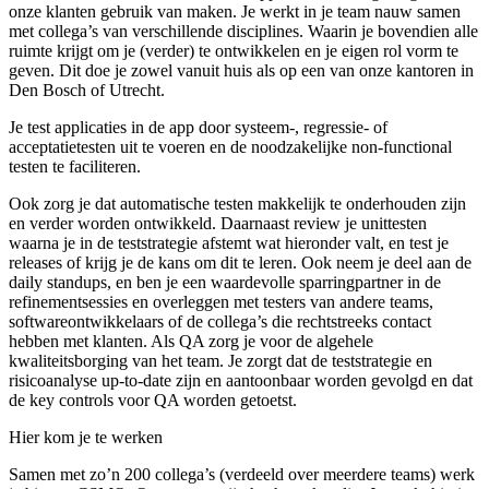
onze klanten gebruik van maken. Je werkt in je team nauw samen
met collega’s van verschillende disciplines. Waarin je bovendien alle
ruimte krijgt om je (verder) te ontwikkelen en je eigen rol vorm te
geven. Dit doe je zowel vanuit huis als op een van onze kantoren in
Den Bosch of Utrecht.
Je test applicaties in de app door systeem-, regressie- of
acceptatietesten uit te voeren en de noodzakelijke non-functional
testen te faciliteren.
Ook zorg je dat automatische testen makkelijk te onderhouden zijn
en verder worden ontwikkeld. Daarnaast review je unittesten
waarna je in de teststrategie afstemt wat hieronder valt, en test je
releases of krijg je de kans om dit te leren. Ook neem je deel aan de
daily standups, en ben je een waardevolle sparringpartner in de
refinementsessies en overleggen met testers van andere teams,
softwareontwikkelaars of de collega’s die rechtstreeks contact
hebben met klanten. Als QA zorg je voor de algehele
kwaliteitsborging van het team. Je zorgt dat de teststrategie en
risicoanalyse up-to-date zijn en aantoonbaar worden gevolgd en dat
de key controls voor QA worden getoetst.
Hier kom je te werken
Samen met zo’n 200 collega’s (verdeeld over meerdere teams) werk