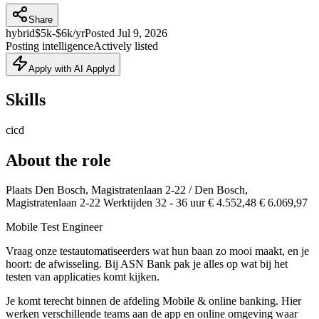
Share
hybrid
$5k-$6k/yr
Posted
Jul 9, 2026
Posting intelligence
Actively listed
Apply with AI Applyd
Skills
cicd
About the role
Plaats Den Bosch, Magistratenlaan 2-22 / Den Bosch,
Magistratenlaan 2-22 Werktijden 32 - 36 uur € 4.552,48 € 6.069,97
Mobile Test Engineer
Vraag onze testautomatiseerders wat hun baan zo mooi maakt, en je
hoort: de afwisseling. Bij ASN Bank pak je alles op wat bij het
testen van applicaties komt kijken.
Je komt terecht binnen de afdeling Mobile & online banking. Hier
werken verschillende teams aan de app en online omgeving waar