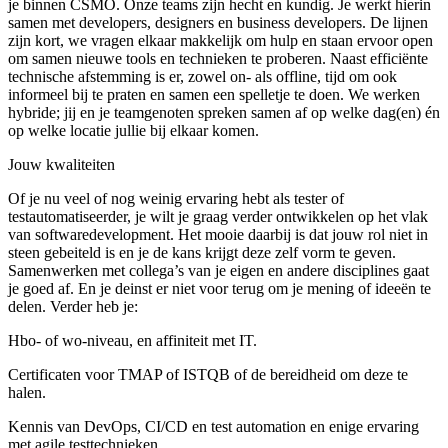
je binnen CSMO. Onze teams zijn hecht en kundig. Je werkt hierin
samen met developers, designers en business developers. De lijnen
zijn kort, we vragen elkaar makkelijk om hulp en staan ervoor open
om samen nieuwe tools en technieken te proberen. Naast efficiënte
technische afstemming is er, zowel on- als offline, tijd om ook
informeel bij te praten en samen een spelletje te doen. We werken
hybride; jij en je teamgenoten spreken samen af op welke dag(en) én
op welke locatie jullie bij elkaar komen.
Jouw kwaliteiten
Of je nu veel of nog weinig ervaring hebt als tester of
testautomatiseerder, je wilt je graag verder ontwikkelen op het vlak
van softwaredevelopment. Het mooie daarbij is dat jouw rol niet in
steen gebeiteld is en je de kans krijgt deze zelf vorm te geven.
Samenwerken met collega’s van je eigen en andere disciplines gaat
je goed af. En je deinst er niet voor terug om je mening of ideeën te
delen. Verder heb je:
Hbo- of wo-niveau, en affiniteit met IT.
Certificaten voor TMAP of ISTQB of de bereidheid om deze te
halen.
Kennis van DevOps, CI/CD en test automation en enige ervaring
met agile testtechnieken