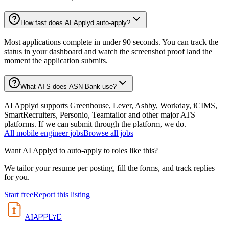
How fast does AI Applyd auto-apply?
Most applications complete in under 90 seconds. You can track the
status in your dashboard and watch the screenshot proof land the
moment the application submits.
What ATS does ASN Bank use?
AI Applyd supports Greenhouse, Lever, Ashby, Workday, iCIMS,
SmartRecruiters, Personio, Teamtailor and other major ATS
platforms. If we can submit through the platform, we do.
All
mobile engineer
jobs
Browse all jobs
Want AI Applyd to auto-apply to roles like this?
We tailor your resume per posting, fill the forms, and track replies
for you.
Start free
Report this listing
APPLYD
AI