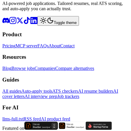
AI-powered job applications. Tailored resumes, real ATS scoring,
and auto-apply you can actually trust.
Toggle theme
Product
Pricing
MCP server
FAQs
About
Contact
Resources
Blog
Browse jobs
Companies
Compare alternatives
Guides
All guides
Auto-apply tools
ATS checkers
AI resume builders
AI
cover letters
AI interview prep
Job trackers
For AI
llms-full.txt
RSS feed
AI product feed
Featured on