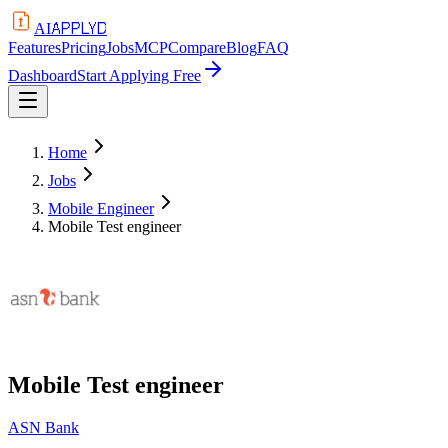
APPLYD
AI
Features
Pricing
Jobs
MCP
Compare
Blog
FAQ
Dashboard
Start Applying Free
Home
Jobs
Mobile Engineer
Mobile Test engineer
Mobile Test engineer
ASN Bank