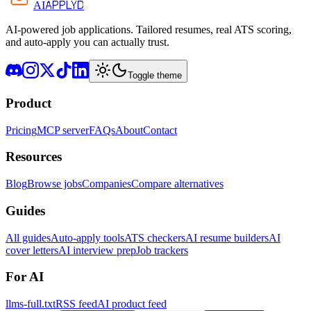
APPLYD
AI
AI-powered job applications. Tailored resumes, real ATS scoring,
and auto-apply you can actually trust.
Toggle theme
Product
Pricing
MCP server
FAQs
About
Contact
Resources
Blog
Browse jobs
Companies
Compare alternatives
Guides
All guides
Auto-apply tools
ATS checkers
AI resume builders
AI
cover letters
AI interview prep
Job trackers
For AI
llms-full.txt
RSS feed
AI product feed