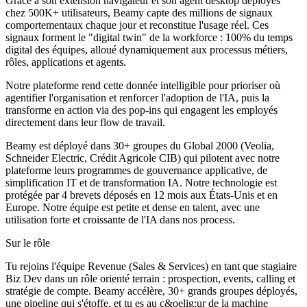
Grâce à son extension navigateur et son agent desktop déployés
chez 500K+ utilisateurs, Beamy capte des millions de signaux
comportementaux chaque jour et reconstitue l'usage réel. Ces
signaux forment le "digital twin" de la workforce : 100% du temps
digital des équipes, alloué dynamiquement aux processus métiers,
rôles, applications et agents.
Notre plateforme rend cette donnée intelligible pour prioriser où
agentifier l'organisation et renforcer l'adoption de l'IA, puis la
transforme en action via des pop-ins qui engagent les employés
directement dans leur flow de travail.
Beamy est déployé dans 30+ groupes du Global 2000 (Veolia,
Schneider Electric, Crédit Agricole CIB) qui pilotent avec notre
plateforme leurs programmes de gouvernance applicative, de
simplification IT et de transformation IA. Notre technologie est
protégée par 4 brevets déposés en 12 mois aux États-Unis et en
Europe. Notre équipe est petite et dense en talent, avec une
utilisation forte et croissante de l'IA dans nos process.
Sur le rôle
Tu rejoins l'équipe Revenue (Sales & Services) en tant que stagiaire
Biz Dev dans un rôle orienté terrain : prospection, events, calling et
stratégie de compte. Beamy accélère, 30+ grands groupes déployés,
une pipeline qui s'étoffe, et tu es au c&oelig;ur de la machine