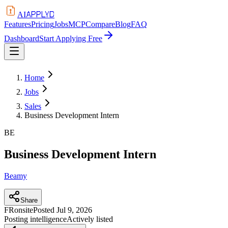
APPLYD
AI
Features
Pricing
Jobs
MCP
Compare
Blog
FAQ
Dashboard
Start Applying Free
Home
Jobs
Sales
Business Development Intern
BE
Business Development Intern
Beamy
Share
FR
onsite
Posted
Jul 9, 2026
Posting intelligence
Actively listed