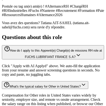
Postule ou tag un(e) ami(e) ! #AlternanceRH #ChargéRH
#RHIndustrielles #Fuchs #Nanterre #Recrutement #Formation #Paie
#RessourcesHumaines #Alternance2026
Vous avez des questions? Tatiana AIT-SAHEL (tatiana.ait-
sahel@fuchs.com) sera ravie d'y répondre.
Questions about this role
How do I apply to this Apprenti(e) Chargé(e) de missions RH role at
FUCHS LUBRIFIANT FRANCE S.A?
Click "Apply with AI Applyd" above. We auto-fill the application
from your resume and answer screening questions in seconds. No
copy and paste, no juggling tabs.
What's the typical salary for Other in United States?
Compensation for Other roles in United States varies widely by
seniority, employer size, and remote vs onsite arrangement. Check
the salary range on this listing when published, or browse our Other