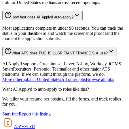
hub for United States medians across recent openings.
How fast does AI Applyd auto-apply?
Most applications complete in under 90 seconds. You can track the
status in your dashboard and watch the screenshot proof land the
moment the application submits.
What ATS does FUCHS LUBRIFIANT FRANCE S.A use?
AI Applyd supports Greenhouse, Lever, Ashby, Workday, iCIMS,
SmartRecruiters, Personio, Teamtailor and other major ATS
platforms. If we can submit through the platform, we do.
More
other
jobs in
United States
All
other
jobs
Browse all jobs
Want AI Applyd to auto-apply to roles like this?
We tailor your resume per posting, fill the forms, and track replies
for you.
Start free
Report this listing
APPLYD
AI