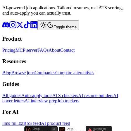
AI-powered job applications. Tailored resumes, real ATS scoring,
and auto-apply you can actually trust.
Toggle theme
Product
Pricing
MCP server
FAQs
About
Contact
Resources
Blog
Browse jobs
Companies
Compare alternatives
Guides
All guides
Auto-apply tools
ATS checkers
AI resume builders
AI
cover letters
AI interview prep
Job trackers
For AI
llms-full.txt
RSS feed
AI product feed