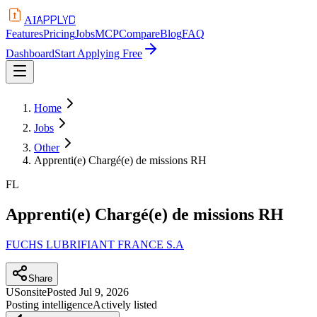
APPLYD
AI
Features
Pricing
Jobs
MCP
Compare
Blog
FAQ
Dashboard
Start Applying Free
Home
Jobs
Other
Apprenti(e) Chargé(e) de missions RH
FL
Apprenti(e) Chargé(e) de missions RH
FUCHS LUBRIFIANT FRANCE S.A
Share
US
onsite
Posted
Jul 9, 2026
Posting intelligence
Actively listed