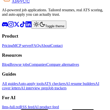
APPLYD
AI
AI-powered job applications. Tailored resumes, real ATS scoring,
and auto-apply you can actually trust.
Toggle theme
Product
Pricing
MCP server
FAQs
About
Contact
Resources
Blog
Browse jobs
Companies
Compare alternatives
Guides
All guides
Auto-apply tools
ATS checkers
AI resume builders
AI
cover letters
AI interview prep
Job trackers
For AI
llms-full.txt
RSS feed
AI product feed