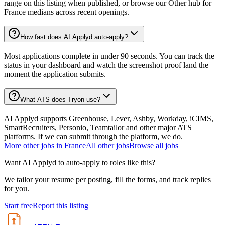
range on this listing when published, or browse our Other hub for
France medians across recent openings.
How fast does AI Applyd auto-apply?
Most applications complete in under 90 seconds. You can track the
status in your dashboard and watch the screenshot proof land the
moment the application submits.
What ATS does Tryon use?
AI Applyd supports Greenhouse, Lever, Ashby, Workday, iCIMS,
SmartRecruiters, Personio, Teamtailor and other major ATS
platforms. If we can submit through the platform, we do.
More
other
jobs in
France
All
other
jobs
Browse all jobs
Want AI Applyd to auto-apply to roles like this?
We tailor your resume per posting, fill the forms, and track replies
for you.
Start free
Report this listing