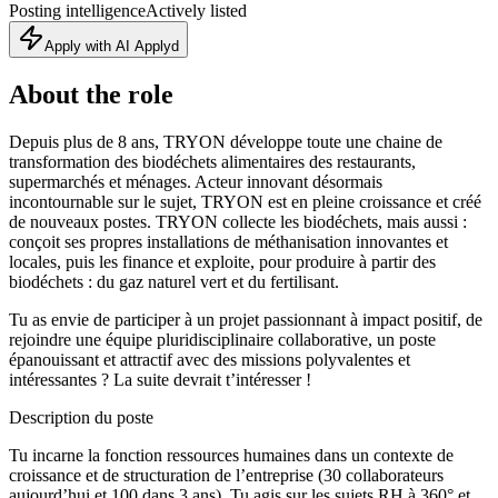
Posting intelligence
Actively listed
Apply with AI Applyd
About the role
Depuis plus de 8 ans, TRYON développe toute une chaine de
transformation des biodéchets alimentaires des restaurants,
supermarchés et ménages. Acteur innovant désormais
incontournable sur le sujet, TRYON est en pleine croissance et créé
de nouveaux postes. TRYON collecte les biodéchets, mais aussi :
conçoit ses propres installations de méthanisation innovantes et
locales, puis les finance et exploite, pour produire à partir des
biodéchets : du gaz naturel vert et du fertilisant.
Tu as envie de participer à un projet passionnant à impact positif, de
rejoindre une équipe pluridisciplinaire collaborative, un poste
épanouissant et attractif avec des missions polyvalentes et
intéressantes ? La suite devrait t’intéresser !
Description du poste
Tu incarne la fonction ressources humaines dans un contexte de
croissance et de structuration de l’entreprise (30 collaborateurs
aujourd’hui et 100 dans 3 ans). Tu agis sur les sujets RH à 360° et