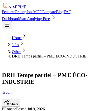
APPLYD
AI
Features
Pricing
Jobs
MCP
Compare
Blog
FAQ
Dashboard
Start Applying Free
Home
Jobs
Other
DRH Temps partiel – PME ÉCO-INDUSTRIE
DRH Temps partiel – PME ÉCO-
INDUSTRIE
Tryon
Share
FR
onsite
Posted
Jul 9, 2026