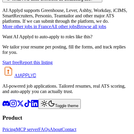
AI Applyd supports Greenhouse, Lever, Ashby, Workday, iCIMS,
SmartRecruiters, Personio, Teamtailor and other major ATS
platforms. If we can submit through the platform, we do.
More
other
jobs in
France
All
other
jobs
Browse all jobs
Want AI Applyd to auto-apply to roles like this?
We tailor your resume per posting, fill the forms, and track replies
for you.
Start free
Report this listing
APPLYD
AI
AI-powered job applications. Tailored resumes, real ATS scoring,
and auto-apply you can actually trust.
Toggle theme
Product
Pricing
MCP server
FAQs
About
Contact