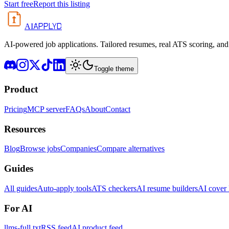
Start free
Report this listing
APPLYD
AI
AI-powered job applications. Tailored resumes, real ATS scoring, and 
Toggle theme
Product
Pricing
MCP server
FAQs
About
Contact
Resources
Blog
Browse jobs
Companies
Compare alternatives
Guides
All guides
Auto-apply tools
ATS checkers
AI resume builders
AI cover l
For AI
llms-full.txt
RSS feed
AI product feed