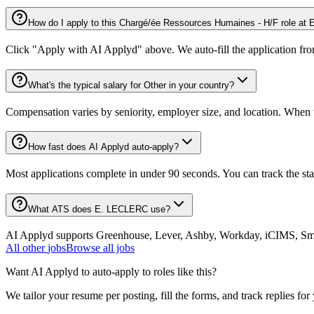
How do I apply to this Chargé/ée Ressources Humaines - H/F role a
Click "Apply with AI Applyd" above. We auto-fill the application fr
What's the typical salary for Other in your country?
Compensation varies by seniority, employer size, and location. When th
How fast does AI Applyd auto-apply?
Most applications complete in under 90 seconds. You can track the st
What ATS does E. LECLERC use?
AI Applyd supports Greenhouse, Lever, Ashby, Workday, iCIMS, Smart
All
other
jobs
Browse all jobs
Want AI Applyd to auto-apply to roles like this?
We tailor your resume per posting, fill the forms, and track replies for