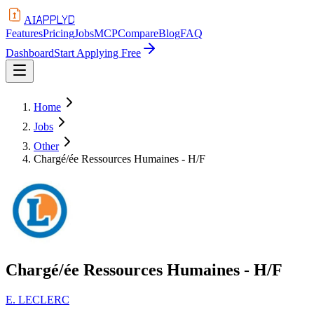
APPLYD
AI
Features
Pricing
Jobs
MCP
Compare
Blog
FAQ
Dashboard
Start Applying Free
Home
Jobs
Other
Chargé/ée Ressources Humaines - H/F
Chargé/ée Ressources Humaines - H/F
E. LECLERC