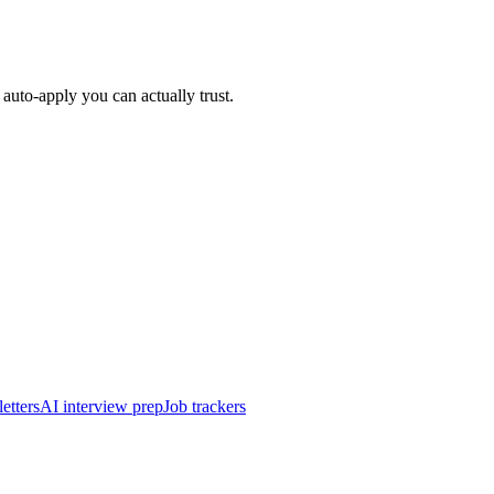
auto-apply you can actually trust.
etters
AI interview prep
Job trackers