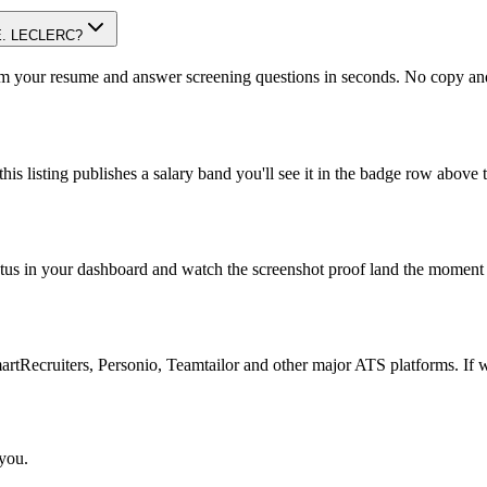
t E. LECLERC?
om your resume and answer screening questions in seconds. No copy and 
is listing publishes a salary band you'll see it in the badge row above t
atus in your dashboard and watch the screenshot proof land the moment 
Recruiters, Personio, Teamtailor and other major ATS platforms. If w
 you.