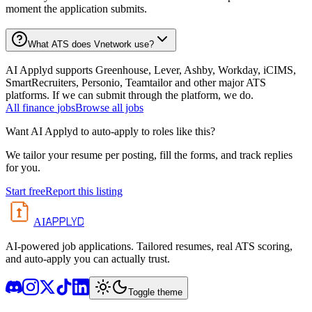
moment the application submits.
What ATS does Vnetwork use?
AI Applyd supports Greenhouse, Lever, Ashby, Workday, iCIMS,
SmartRecruiters, Personio, Teamtailor and other major ATS
platforms. If we can submit through the platform, we do.
All
finance
jobs
Browse all jobs
Want AI Applyd to auto-apply to roles like this?
We tailor your resume per posting, fill the forms, and track replies
for you.
Start free
Report this listing
APPLYD
AI
AI-powered job applications. Tailored resumes, real ATS scoring,
and auto-apply you can actually trust.
Toggle theme