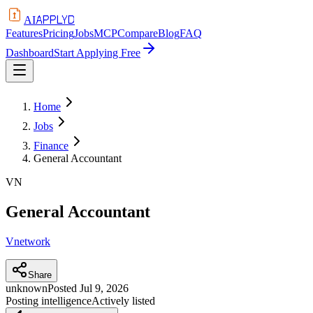
APPLYD
AI
Features
Pricing
Jobs
MCP
Compare
Blog
FAQ
Dashboard
Start Applying Free
Home
Jobs
Finance
General Accountant
VN
General Accountant
Vnetwork
Share
unknown
Posted
Jul 9, 2026
Posting intelligence
Actively listed