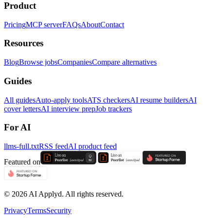
Product
Pricing
MCP server
FAQs
About
Contact
Resources
Blog
Browse jobs
Companies
Compare alternatives
Guides
All guides
Auto-apply tools
ATS checkers
AI resume builders
AI
cover letters
AI interview prep
Job trackers
For AI
llms-full.txt
RSS feed
AI product feed
Featured on
©
2026
AI Applyd. All rights reserved.
Privacy
Terms
Security