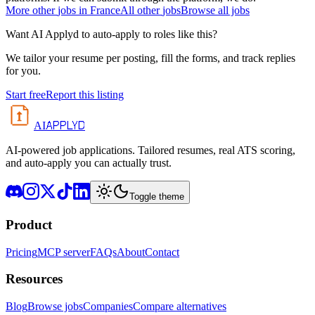
More
other
jobs in
France
All
other
jobs
Browse all jobs
Want AI Applyd to auto-apply to roles like this?
We tailor your resume per posting, fill the forms, and track replies
for you.
Start free
Report this listing
APPLYD
AI
AI-powered job applications. Tailored resumes, real ATS scoring,
and auto-apply you can actually trust.
Toggle theme
Product
Pricing
MCP server
FAQs
About
Contact
Resources
Blog
Browse jobs
Companies
Compare alternatives