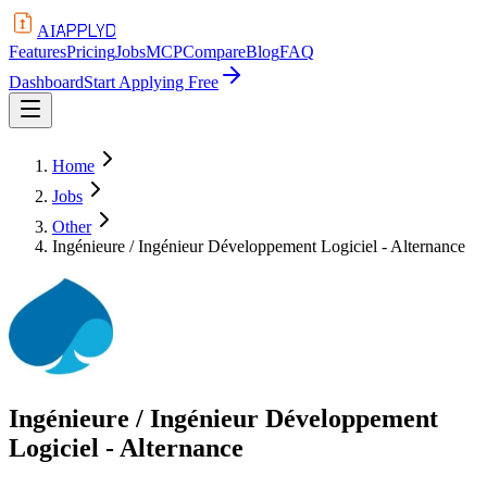
APPLYD
AI
Features
Pricing
Jobs
MCP
Compare
Blog
FAQ
Dashboard
Start Applying Free
Home
Jobs
Other
Ingénieure / Ingénieur Développement Logiciel - Alternance
Ingénieure / Ingénieur Développement
Logiciel - Alternance