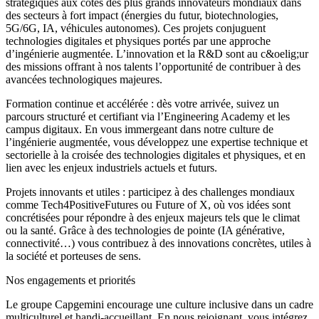
stratégiques aux côtés des plus grands innovateurs mondiaux dans
des secteurs à fort impact (énergies du futur, biotechnologies,
5G/6G, IA, véhicules autonomes). Ces projets conjuguent
technologies digitales et physiques portés par une approche
d’ingénierie augmentée. L’innovation et la R&D sont au c&oelig;ur
des missions offrant à nos talents l’opportunité de contribuer à des
avancées technologiques majeures.
Formation continue et accélérée : dès votre arrivée, suivez un
parcours structuré et certifiant via l’Engineering Academy et les
campus digitaux. En vous immergeant dans notre culture de
l’ingénierie augmentée, vous développez une expertise technique et
sectorielle à la croisée des technologies digitales et physiques, et en
lien avec les enjeux industriels actuels et futurs.
Projets innovants et utiles : participez à des challenges mondiaux
comme Tech4PositiveFutures ou Future of X, où vos idées sont
concrétisées pour répondre à des enjeux majeurs tels que le climat
ou la santé. Grâce à des technologies de pointe (IA générative,
connectivité…) vous contribuez à des innovations concrètes, utiles à
la société et porteuses de sens.
Nos engagements et priorités
Le groupe Capgemini encourage une culture inclusive dans un cadre
multiculturel et handi-accueillant. En nous rejoignant, vous intégrez