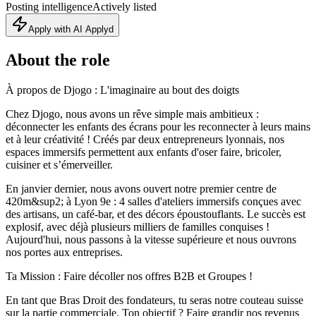
Posting intelligence
Actively listed
Apply with AI Applyd
About the role
À propos de Djogo : L'imaginaire au bout des doigts
Chez Djogo, nous avons un rêve simple mais ambitieux :
déconnecter les enfants des écrans pour les reconnecter à leurs mains
et à leur créativité ! Créés par deux entrepreneurs lyonnais, nos
espaces immersifs permettent aux enfants d'oser faire, bricoler,
cuisiner et s’émerveiller.
En janvier dernier, nous avons ouvert notre premier centre de
420m&sup2; à Lyon 9e : 4 salles d'ateliers immersifs conçues avec
des artisans, un café-bar, et des décors époustouflants. Le succès est
explosif, avec déjà plusieurs milliers de familles conquises !
Aujourd'hui, nous passons à la vitesse supérieure et nous ouvrons
nos portes aux entreprises.
Ta Mission : Faire décoller nos offres B2B et Groupes !
En tant que Bras Droit des fondateurs, tu seras notre couteau suisse
sur la partie commerciale. Ton objectif ? Faire grandir nos revenus