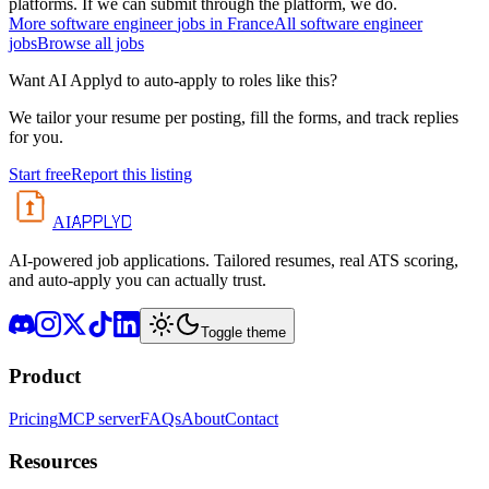
platforms. If we can submit through the platform, we do.
More
software engineer
jobs in
France
All
software engineer
jobs
Browse all jobs
Want AI Applyd to auto-apply to roles like this?
We tailor your resume per posting, fill the forms, and track replies
for you.
Start free
Report this listing
APPLYD
AI
AI-powered job applications. Tailored resumes, real ATS scoring,
and auto-apply you can actually trust.
Toggle theme
Product
Pricing
MCP server
FAQs
About
Contact
Resources