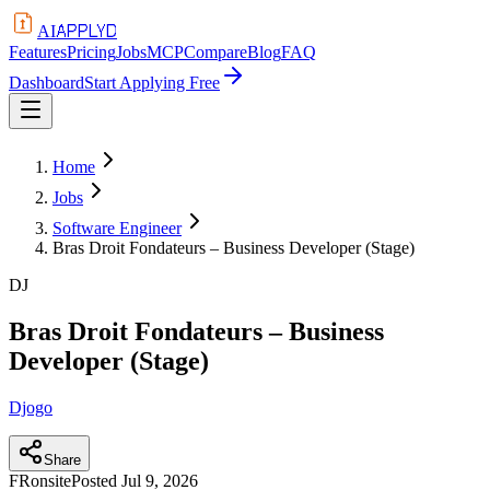
APPLYD
AI
Features
Pricing
Jobs
MCP
Compare
Blog
FAQ
Dashboard
Start Applying Free
Home
Jobs
Software Engineer
Bras Droit Fondateurs – Business Developer (Stage)
DJ
Bras Droit Fondateurs – Business
Developer (Stage)
Djogo
Share
FR
onsite
Posted
Jul 9, 2026