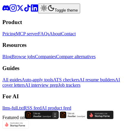
Toggle theme
Product
Pricing
MCP server
FAQs
About
Contact
Resources
Blog
Browse jobs
Companies
Compare alternatives
Guides
All guides
Auto-apply tools
ATS checkers
AI resume builders
AI
cover letters
AI interview prep
Job trackers
For AI
llms-full.txt
RSS feed
AI product feed
Featured on