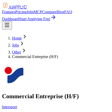
APPLYD
AI
Features
Pricing
Jobs
MCP
Compare
Blog
FAQ
Dashboard
Start Applying Free
Home
Jobs
Other
Commercial Entreprise (H/F)
Commercial Entreprise (H/F)
Intersport