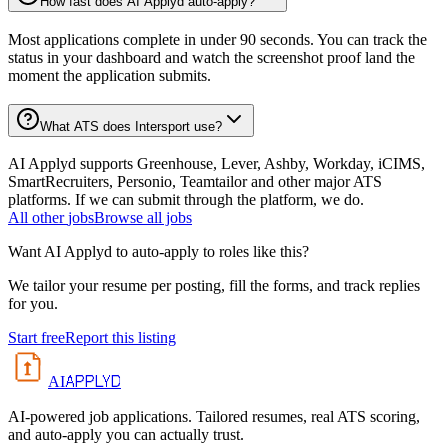
How fast does AI Applyd auto-apply?
Most applications complete in under 90 seconds. You can track the
status in your dashboard and watch the screenshot proof land the
moment the application submits.
What ATS does Intersport use?
AI Applyd supports Greenhouse, Lever, Ashby, Workday, iCIMS,
SmartRecruiters, Personio, Teamtailor and other major ATS
platforms. If we can submit through the platform, we do.
All
other
jobs
Browse all jobs
Want AI Applyd to auto-apply to roles like this?
We tailor your resume per posting, fill the forms, and track replies
for you.
Start free
Report this listing
APPLYD
AI
AI-powered job applications. Tailored resumes, real ATS scoring,
and auto-apply you can actually trust.