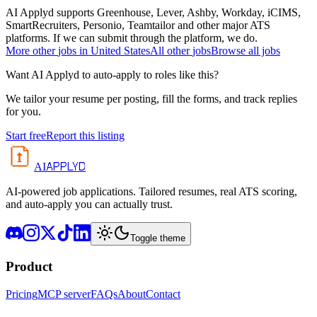
AI Applyd supports Greenhouse, Lever, Ashby, Workday, iCIMS,
SmartRecruiters, Personio, Teamtailor and other major ATS
platforms. If we can submit through the platform, we do.
More
other
jobs in
United States
All
other
jobs
Browse all jobs
Want AI Applyd to auto-apply to roles like this?
We tailor your resume per posting, fill the forms, and track replies
for you.
Start free
Report this listing
APPLYD
AI
AI-powered job applications. Tailored resumes, real ATS scoring,
and auto-apply you can actually trust.
Toggle theme
Product
Pricing
MCP server
FAQs
About
Contact