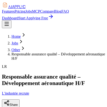
APPLYD
AI
Features
Pricing
Jobs
MCP
Compare
Blog
FAQ
Dashboard
Start Applying Free
Home
Jobs
Other
Responsable assurance qualité – Développement aéronautique
H/F
LR
Responsable assurance qualité –
Développement aéronautique H/F
L'industrie recrute
Share