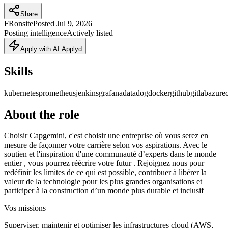
Share
FR
onsite
Posted
Jul 9, 2026
Posting intelligence
Actively listed
Apply with AI Applyd
Skills
kubernetes
prometheus
jenkins
grafana
datadog
docker
github
gitlab
azure
About the role
Choisir Capgemini, c'est choisir une entreprise où vous serez en
mesure de façonner votre carrière selon vos aspirations. Avec le
soutien et l'inspiration d'une communauté d’experts dans le monde
entier , vous pourrez réécrire votre futur . Rejoignez nous pour
redéfinir les limites de ce qui est possible, contribuer à libérer la
valeur de la technologie pour les plus grandes organisations et
participer à la construction d’un monde plus durable et inclusif
Vos missions
Superviser, maintenir et optimiser les infrastructures cloud (AWS,