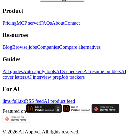
Product
Pricing
MCP server
FAQs
About
Contact
Resources
Blog
Browse jobs
Companies
Compare alternatives
Guides
All guides
Auto-apply tools
ATS checkers
AI resume builders
AI
cover letters
AI interview prep
Job trackers
For AI
llms-full.txt
RSS feed
AI product feed
Featured on
©
2026
AI Applyd. All rights reserved.