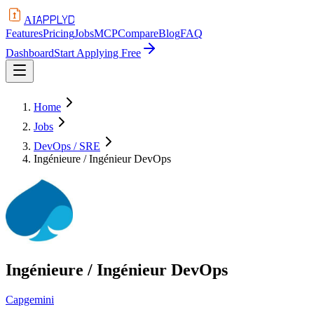
APPLYD
AI
Features
Pricing
Jobs
MCP
Compare
Blog
FAQ
Dashboard
Start Applying Free
Home
Jobs
DevOps / SRE
Ingénieure / Ingénieur DevOps
Ingénieure / Ingénieur DevOps
Capgemini