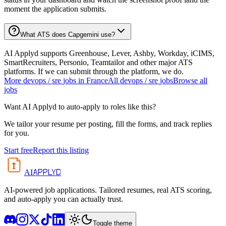
moment the application submits.
What ATS does Capgemini use?
AI Applyd supports Greenhouse, Lever, Ashby, Workday, iCIMS,
SmartRecruiters, Personio, Teamtailor and other major ATS
platforms. If we can submit through the platform, we do.
More
devops / sre
jobs in
France
All
devops / sre
jobs
Browse all
jobs
Want AI Applyd to auto-apply to roles like this?
We tailor your resume per posting, fill the forms, and track replies
for you.
Start free
Report this listing
APPLYD
AI
AI-powered job applications. Tailored resumes, real ATS scoring,
and auto-apply you can actually trust.
Toggle theme