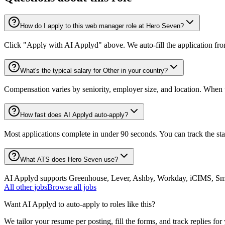
How do I apply to this web manager role at Hero Seven?
Click "Apply with AI Applyd" above. We auto-fill the application fr
What's the typical salary for Other in your country?
Compensation varies by seniority, employer size, and location. When th
How fast does AI Applyd auto-apply?
Most applications complete in under 90 seconds. You can track the st
What ATS does Hero Seven use?
AI Applyd supports Greenhouse, Lever, Ashby, Workday, iCIMS, Smart
All
other
jobs
Browse all jobs
Want AI Applyd to auto-apply to roles like this?
We tailor your resume per posting, fill the forms, and track replies for