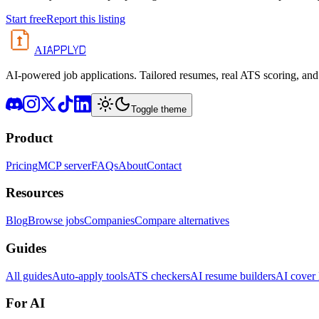
Start free
Report this listing
APPLYD
AI
AI-powered job applications. Tailored resumes, real ATS scoring, and 
Toggle theme
Product
Pricing
MCP server
FAQs
About
Contact
Resources
Blog
Browse jobs
Companies
Compare alternatives
Guides
All guides
Auto-apply tools
ATS checkers
AI resume builders
AI cover l
For AI