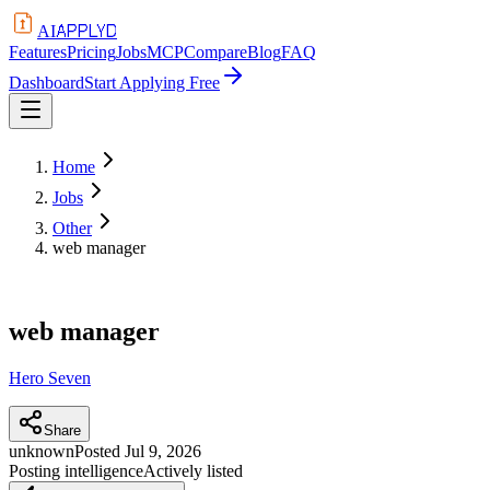
APPLYD
AI
Features
Pricing
Jobs
MCP
Compare
Blog
FAQ
Dashboard
Start Applying Free
Home
Jobs
Other
web manager
web manager
Hero Seven
Share
unknown
Posted
Jul 9, 2026
Posting intelligence
Actively listed