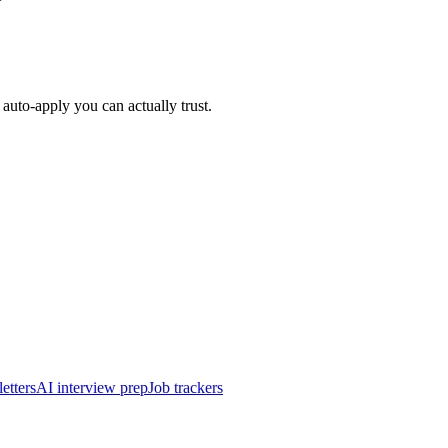
auto-apply you can actually trust.
etters
AI interview prep
Job trackers