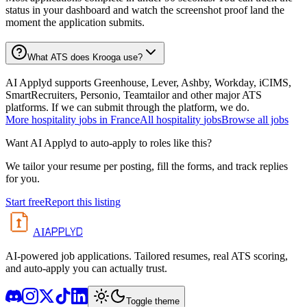
status in your dashboard and watch the screenshot proof land the
moment the application submits.
What ATS does Krooga use?
AI Applyd supports Greenhouse, Lever, Ashby, Workday, iCIMS,
SmartRecruiters, Personio, Teamtailor and other major ATS
platforms. If we can submit through the platform, we do.
More
hospitality
jobs in
France
All
hospitality
jobs
Browse all jobs
Want AI Applyd to auto-apply to roles like this?
We tailor your resume per posting, fill the forms, and track replies
for you.
Start free
Report this listing
APPLYD
AI
AI-powered job applications. Tailored resumes, real ATS scoring,
and auto-apply you can actually trust.
Toggle theme