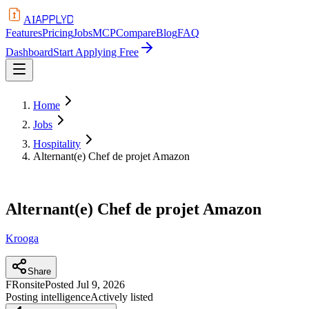
APPLYD
AI
Features
Pricing
Jobs
MCP
Compare
Blog
FAQ
Dashboard
Start Applying Free
Home
Jobs
Hospitality
Alternant(e) Chef de projet Amazon
Alternant(e) Chef de projet Amazon
Krooga
Share
FR
onsite
Posted
Jul 9, 2026
Posting intelligence
Actively listed