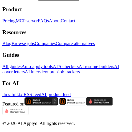
Product
Pricing
MCP server
FAQs
About
Contact
Resources
Blog
Browse jobs
Companies
Compare alternatives
Guides
All guides
Auto-apply tools
ATS checkers
AI resume builders
AI
cover letters
AI interview prep
Job trackers
For AI
llms-full.txt
RSS feed
AI product feed
Featured on
©
2026
AI Applyd. All rights reserved.