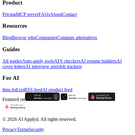
Product
Pricing
MCP server
FAQs
About
Contact
Resources
Blog
Browse jobs
Companies
Compare alternatives
Guides
All guides
Auto-apply tools
ATS checkers
AI resume builders
AI
cover letters
AI interview prep
Job trackers
For AI
llms-full.txt
RSS feed
AI product feed
Featured on
©
2026
AI Applyd. All rights reserved.
Privacy
Terms
Security