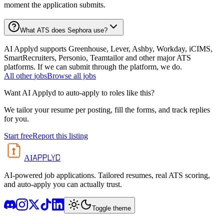
moment the application submits.
What ATS does Sephora use?
AI Applyd supports Greenhouse, Lever, Ashby, Workday, iCIMS,
SmartRecruiters, Personio, Teamtailor and other major ATS
platforms. If we can submit through the platform, we do.
All
other
jobs
Browse all jobs
Want AI Applyd to auto-apply to roles like this?
We tailor your resume per posting, fill the forms, and track replies
for you.
Start free
Report this listing
APPLYD
AI
AI-powered job applications. Tailored resumes, real ATS scoring,
and auto-apply you can actually trust.
Toggle theme