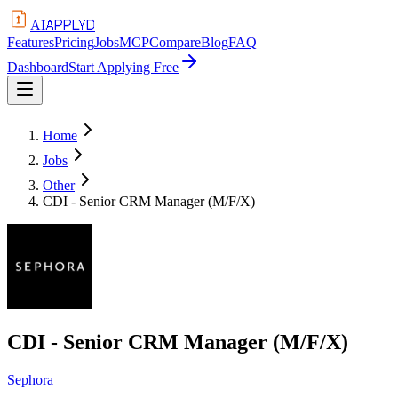
APPLYD
AI
Features
Pricing
Jobs
MCP
Compare
Blog
FAQ
Dashboard
Start Applying Free
Home
Jobs
Other
CDI - Senior CRM Manager (M/F/X)
CDI - Senior CRM Manager (M/F/X)
Sephora