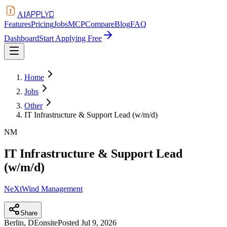
APPLYD
AI
Features
Pricing
Jobs
MCP
Compare
Blog
FAQ
Dashboard
Start Applying Free
Home
Jobs
Other
IT Infrastructure & Support Lead (w/m/d)
NM
IT Infrastructure & Support Lead
(w/m/d)
NeXtWind Management
Share
Berlin, DE
onsite
Posted
Jul 9, 2026