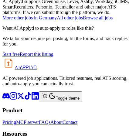
AI Applyd supports Greenhouse, Lever, Ashby, Workday, iCIMS,
SmartRecruiters, Personio, Teamtailor and other major ATS
platforms. If we can submit through the platform, we do.
More
other
jobs in
Germany
All
other
jobs
Browse all jobs
Want AI Applyd to auto-apply to roles like this?
We tailor your resume per posting, fill the forms, and track replies
for you.
Start free
Report this listing
APPLYD
AI
AI-powered job applications. Tailored resumes, real ATS scoring,
and auto-apply you can actually trust.
Toggle theme
Product
Pricing
MCP server
FAQs
About
Contact
Resources