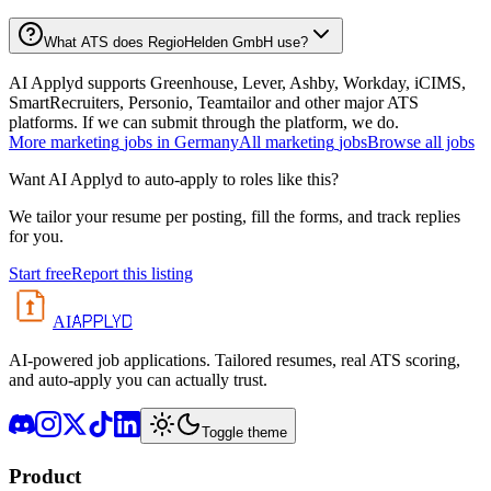
What ATS does RegioHelden GmbH use?
AI Applyd supports Greenhouse, Lever, Ashby, Workday, iCIMS,
SmartRecruiters, Personio, Teamtailor and other major ATS
platforms. If we can submit through the platform, we do.
More
marketing
jobs in
Germany
All
marketing
jobs
Browse all jobs
Want AI Applyd to auto-apply to roles like this?
We tailor your resume per posting, fill the forms, and track replies
for you.
Start free
Report this listing
APPLYD
AI
AI-powered job applications. Tailored resumes, real ATS scoring,
and auto-apply you can actually trust.
Toggle theme
Product