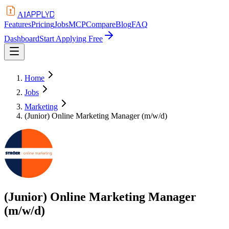
APPLYD
AI
Features
Pricing
Jobs
MCP
Compare
Blog
FAQ
Dashboard
Start Applying Free
Home
Jobs
Marketing
(Junior) Online Marketing Manager (m/w/d)
(Junior) Online Marketing Manager
(m/w/d)