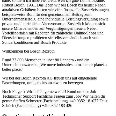
habe, sondern ich habe viel Geld, weil ich gute Löhne bezahle.“ –
Robert Bosch, 1931. Das leben wir bei Bosch bis heute: Neben
attraktiven Gehältern bieten wir viele finanzielle Zusatzleistungen,
beispielsweise Boni für den gemeinsamen Beitrag zum
Unternehmenserfolg, eine individuelle Leistungsvergütung sowie
private und betriebliche Altersvorsorge. Zusätzlich können sich
unsere Mitarbeitenden auf Vergünstigungen freuen: Neben
Vorteilsportalen mit Rabatten für zahlreiche Online-Shops und
Dienstleistungen profitieren sie selbstverständlich auch von
Sonderkonditionen auf Bosch Produkte.
Willkommen bei Bosch Rexroth
Rund 33.800 Menschen in über 80 Ländern - und ein
Unternehmenszweck: „We move industries to make our planet a
better place."
Wir bei der Bosch Rexroth AG freuen uns auf eingehende
Bewerbungen, um gemeinsam etwas zu bewegen.
Noch Fragen? Wir helfen gerne weiter! Rund um den Job
Technischer Support Fachliche Fragen zum Job? Wir helfen dir
gerne: Steffen Schmerer (Fachabteilung) +49 9352 181077 Felix
Schüch (Fachabteilung) +49 9352 183 426