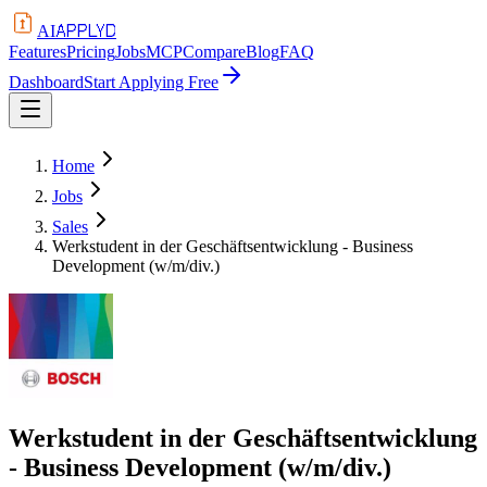
APPLYD
AI
Features
Pricing
Jobs
MCP
Compare
Blog
FAQ
Dashboard
Start Applying Free
Home
Jobs
Sales
Werkstudent in der Geschäftsentwicklung - Business
Development (w/m/div.)
Werkstudent in der Geschäftsentwicklung
- Business Development (w/m/div.)