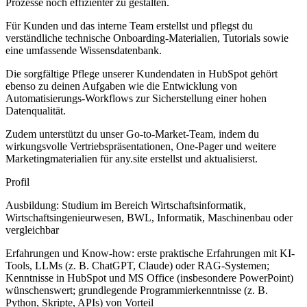
Prozesse noch effizienter zu gestalten.
Für Kunden und das interne Team erstellst und pflegst du
verständliche technische Onboarding-Materialien, Tutorials sowie
eine umfassende Wissensdatenbank.
Die sorgfältige Pflege unserer Kundendaten in HubSpot gehört
ebenso zu deinen Aufgaben wie die Entwicklung von
Automatisierungs-Workflows zur Sicherstellung einer hohen
Datenqualität.
Zudem unterstützt du unser Go-to-Market-Team, indem du
wirkungsvolle Vertriebspräsentationen, One-Pager und weitere
Marketingmaterialien für any.site erstellst und aktualisierst.
Profil
Ausbildung: Studium im Bereich Wirtschaftsinformatik,
Wirtschaftsingenieurwesen, BWL, Informatik, Maschinenbau oder
vergleichbar
Erfahrungen und Know-how: erste praktische Erfahrungen mit KI-
Tools, LLMs (z. B. ChatGPT, Claude) oder RAG-Systemen;
Kenntnisse in HubSpot und MS Office (insbesondere PowerPoint)
wünschenswert; grundlegende Programmierkenntnisse (z. B.
Python, Skripte, APIs) von Vorteil