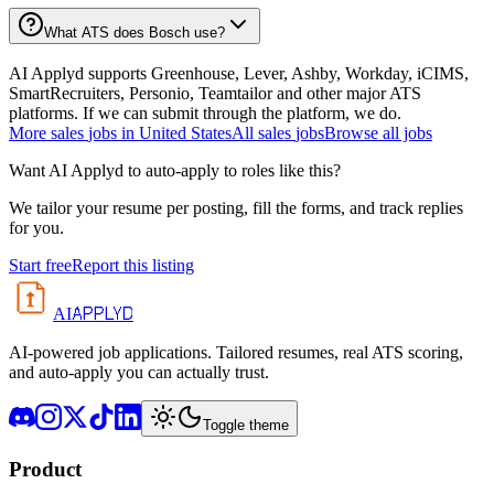
What ATS does Bosch use?
AI Applyd supports Greenhouse, Lever, Ashby, Workday, iCIMS,
SmartRecruiters, Personio, Teamtailor and other major ATS
platforms. If we can submit through the platform, we do.
More
sales
jobs in
United States
All
sales
jobs
Browse all jobs
Want AI Applyd to auto-apply to roles like this?
We tailor your resume per posting, fill the forms, and track replies
for you.
Start free
Report this listing
APPLYD
AI
AI-powered job applications. Tailored resumes, real ATS scoring,
and auto-apply you can actually trust.
Toggle theme
Product