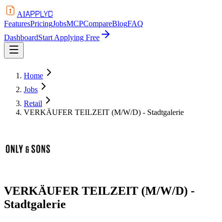
APPLYD
AI
Features
Pricing
Jobs
MCP
Compare
Blog
FAQ
Dashboard
Start Applying Free
Home
Jobs
Retail
VERKÄUFER TEILZEIT (M/W/D) - Stadtgalerie
VERKÄUFER TEILZEIT (M/W/D) -
Stadtgalerie