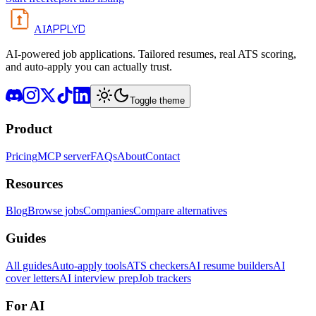
APPLYD
AI
AI-powered job applications. Tailored resumes, real ATS scoring,
and auto-apply you can actually trust.
Toggle theme
Product
Pricing
MCP server
FAQs
About
Contact
Resources
Blog
Browse jobs
Companies
Compare alternatives
Guides
All guides
Auto-apply tools
ATS checkers
AI resume builders
AI
cover letters
AI interview prep
Job trackers
For AI