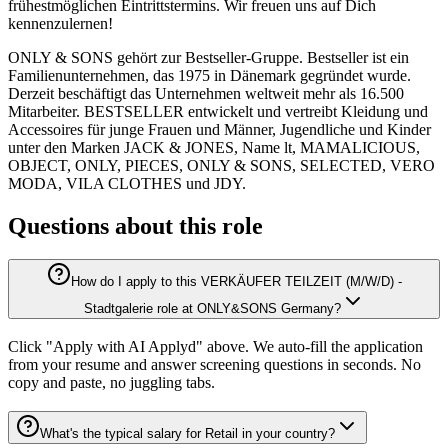
frühestmöglichen Eintrittstermins. Wir freuen uns auf Dich
kennenzulernen!
ONLY & SONS gehört zur Bestseller-Gruppe. Bestseller ist ein
Familienunternehmen, das 1975 in Dänemark gegründet wurde.
Derzeit beschäftigt das Unternehmen weltweit mehr als 16.500
Mitarbeiter. BESTSELLER entwickelt und vertreibt Kleidung und
Accessoires für junge Frauen und Männer, Jugendliche und Kinder
unter den Marken JACK & JONES, Name lt, MAMALICIOUS,
OBJECT, ONLY, PIECES, ONLY & SONS, SELECTED, VERO
MODA, VILA CLOTHES und JDY.
Questions about this role
How do I apply to this VERKÄUFER TEILZEIT (M/W/D) -
Stadtgalerie role at ONLY&SONS Germany?
Click "Apply with AI Applyd" above. We auto-fill the application
from your resume and answer screening questions in seconds. No
copy and paste, no juggling tabs.
What's the typical salary for Retail in your country?