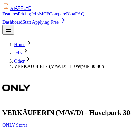
APPLYD
AI
Features
Pricing
Jobs
MCP
Compare
Blog
FAQ
Dashboard
Start Applying Free
Home
Jobs
Other
VERKÄUFERIN (M/W/D) - Havelpark 30-40h
VERKÄUFERIN (M/W/D) - Havelpark 30
ONLY Stores