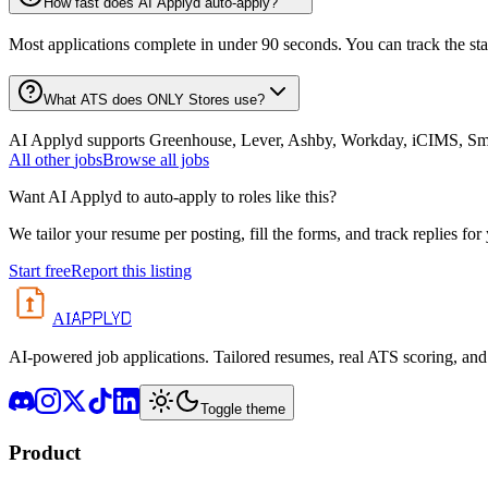
How fast does AI Applyd auto-apply?
Most applications complete in under 90 seconds. You can track the st
What ATS does ONLY Stores use?
AI Applyd supports Greenhouse, Lever, Ashby, Workday, iCIMS, Smart
All
other
jobs
Browse all jobs
Want AI Applyd to auto-apply to roles like this?
We tailor your resume per posting, fill the forms, and track replies for
Start free
Report this listing
APPLYD
AI
AI-powered job applications. Tailored resumes, real ATS scoring, and 
Toggle theme
Product