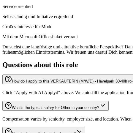
Serviceorientiert
Selbstständig und Initiative ergreifend
Großes Interesse für Mode
Mit dem Microsoft Office-Paket vertraut
Du suchst eine langfristige und attraktive berufliche Perspektive? D
frühestmöglichen Eintrittstermins. Wir freuen uns darauf Dich kennen
Questions about this role
How do I apply to this VERKÄUFERIN (M/W/D) - Havelpark 30-40h ro
Click "Apply with AI Applyd" above. We auto-fill the application fr
What's the typical salary for Other in your country?
Compensation varies by seniority, employer size, and location. When th