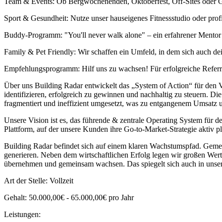
Team & Events: Ob Bergwochenenden, Oktoberfest, Off-Sites oder G
Sport & Gesundheit: Nutze unser hauseigenes Fitnessstudio oder p
Buddy-Programm: "You'll never walk alone" – ein erfahrener Mentor b
Family & Pet Friendly: Wir schaffen ein Umfeld, in dem sich auch de
Empfehlungsprogramm: Hilf uns zu wachsen! Für erfolgreiche Referra
Über uns Building Radar entwickelt das „System of Action“ für den Ve
identifizieren, erfolgreich zu gewinnen und nachhaltig zu steuern. D
fragmentiert und ineffizient umgesetzt, was zu entgangenem Umsatz un
Unsere Vision ist es, das führende & zentrale Operating System für de
Plattform, auf der unsere Kunden ihre Go-to-Market-Strategie aktiv p
Building Radar befindet sich auf einem klaren Wachstumspfad. Geme
generieren. Neben dem wirtschaftlichen Erfolg legen wir großen Wert 
übernehmen und gemeinsam wachsen. Das spiegelt sich auch in unser
Art der Stelle: Vollzeit
Gehalt: 50.000,00€ - 65.000,00€ pro Jahr
Leistungen: