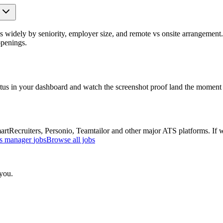
idely by seniority, employer size, and remote vs onsite arrangement. 
penings.
atus in your dashboard and watch the screenshot proof land the moment 
Recruiters, Personio, Teamtailor and other major ATS platforms. If w
ss manager
jobs
Browse all jobs
 you.