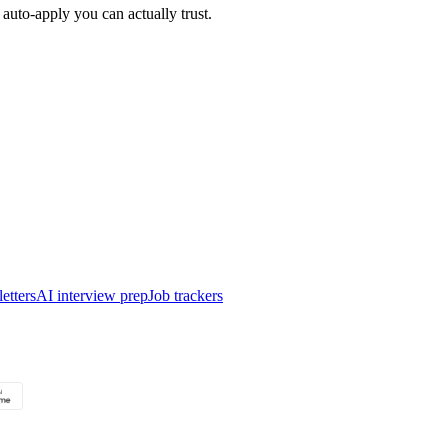
auto-apply you can actually trust.
etters
AI interview prep
Job trackers