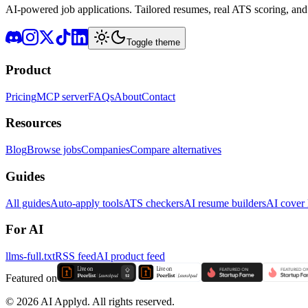
AI-powered job applications. Tailored resumes, real ATS scoring, and 
Toggle theme
Product
Pricing
MCP server
FAQs
About
Contact
Resources
Blog
Browse jobs
Companies
Compare alternatives
Guides
All guides
Auto-apply tools
ATS checkers
AI resume builders
AI cover l
For AI
llms-full.txt
RSS feed
AI product feed
Featured on
©
2026
AI Applyd. All rights reserved.