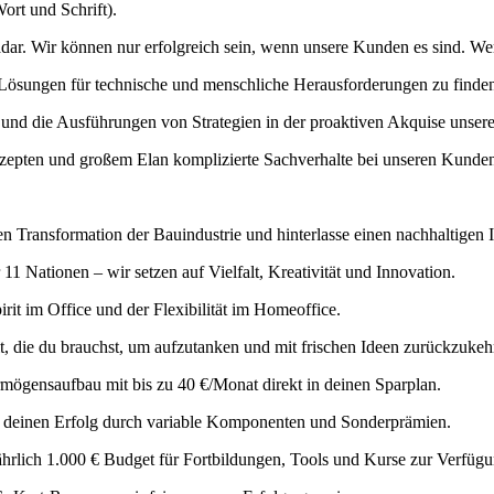
ort und Schrift).
dar. Wir können nur erfolgreich sein, wenn unsere Kunden es sind. W
 Lösungen für technische und menschliche Herausforderungen zu finde
g und die Ausführungen von Strategien in der proaktiven Akquise unser
zepten und großem Elan komplizierte Sachverhalte bei unseren Kunden
len Transformation der Bauindustrie und hinterlasse einen nachhaltigen 
11 Nationen – wir setzen auf Vielfalt, Kreativität und Innovation.
it im Office und der Flexibilität im Homeoffice.
t, die du brauchst, um aufzutanken und mit frischen Ideen zurückzukeh
ermögensaufbau mit bis zu 40 €/Monat direkt in deinen Sparplan.
ir deinen Erfolg durch variable Komponenten und Sonderprämien.
ährlich 1.000 € Budget für Fortbildungen, Tools und Kurse zur Verfügu