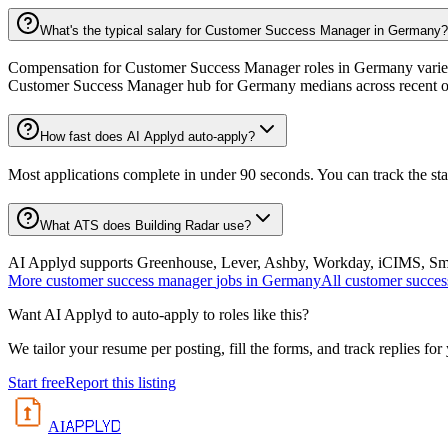
What's the typical salary for Customer Success Manager in Germany?
Compensation for Customer Success Manager roles in Germany varies w
Customer Success Manager hub for Germany medians across recent o
How fast does AI Applyd auto-apply?
Most applications complete in under 90 seconds. You can track the st
What ATS does Building Radar use?
AI Applyd supports Greenhouse, Lever, Ashby, Workday, iCIMS, Smart
More
customer success manager
jobs in
Germany
All
customer succe
Want AI Applyd to auto-apply to roles like this?
We tailor your resume per posting, fill the forms, and track replies for
Start free
Report this listing
APPLYD
AI