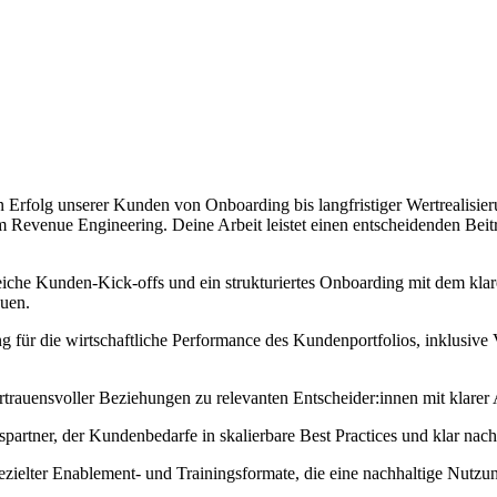
olg unserer Kunden von Onboarding bis langfristiger Wertrealisierung.
d um Revenue Engineering. Deine Arbeit leistet einen entscheidenden 
he Kunden-Kick-offs und ein strukturiertes Onboarding mit dem klare
auen.
ür die wirtschaftliche Performance des Kundenportfolios, inklusive 
rtrauensvoller Beziehungen zu relevanten Entscheider:innen mit klare
spartner, der Kundenbedarfe in skalierbare Best Practices und klar nac
elter Enablement- und Trainingsformate, die eine nachhaltige Nutzun