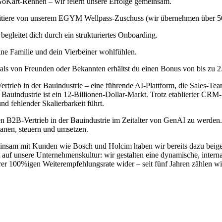
oKart-Rennen – wir feiern unsere Erfolge gemeinsam.
rofitiere von unserem EGYM Wellpass-Zuschuss (wir übernehmen über 
egleitet dich durch ein strukturiertes Onboarding.
ine Familie und dein Vierbeiner wohlfühlen.
ls von Freunden oder Bekannten erhältst du einen Bonus von bis zu 2
rtrieb in der Bauindustrie – eine führende AI-Plattform, die Sales-Tea
ie Bauindustrie ist ein 12-Billionen-Dollar-Markt. Trotz etablierter C
d fehlender Skalierbarkeit führt.
n B2B-Vertrieb in der Bauindustrie im Zeitalter von GenAI zu werden. St
lanen, steuern und umsetzen.
insam mit Kunden wie Bosch und Holcim haben wir bereits dazu beiget
auf unsere Unternehmenskultur: wir gestalten eine dynamische, interna
er 100%igen Weiterempfehlungsrate wider – seit fünf Jahren zählen w