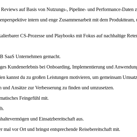
Reviews auf Basis von Nutzungs-, Pipeline- und Performance-Daten zur
nperspektive intern und enge Zusammenarbeit mit dem Produktteam, u
lierbarer CS-Prozesse und Playbooks mit Fokus auf nachhaltige Reten
B2B SaaS Unternehmen gemacht.
tiges Kundenerlebnis bei Onboarding, Implementierung und Anwendun
nden kannst du zu großen Leistungen motivieren, um gemeinsam Umsat
hen und Ansätze zur Verbesserung zu finden und umzusetzen.
matisches Feingefühl mit.
ch.
altevermögen und Einsatzbereitschaft aus.
al vor Ort und bringst entsprechende Reisebereitschaft mit.