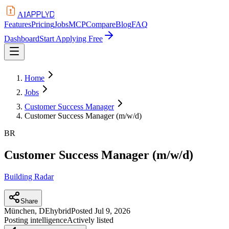
APPLYD
AI
Features
Pricing
Jobs
MCP
Compare
Blog
FAQ
Dashboard
Start Applying Free
Home
Jobs
Customer Success Manager
Customer Success Manager (m/w/d)
BR
Customer Success Manager (m/w/d)
Building Radar
Share
München, DE
hybrid
Posted
Jul 9, 2026
Posting intelligence
Actively listed