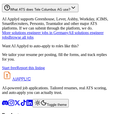
What ATS does Tele Columbus AG use?
AI Applyd supports Greenhouse, Lever, Ashby, Workday, iCIMS,
SmartRecruiters, Personio, Teamtailor and other major ATS
platforms. If we can submit through the platform, we do.
More
solutions engineer
jobs in
Germany
All
solutions engineer
jobs
Browse all jobs
Want AI Applyd to auto-apply to roles like this?
We tailor your resume per posting, fill the forms, and track replies
for you.
Start free
Report this listing
APPLYD
AI
AI-powered job applications. Tailored resumes, real ATS scoring,
and auto-apply you can actually trust.
Toggle theme