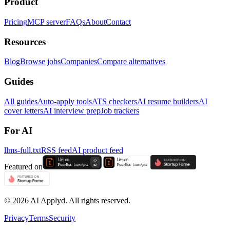
Product
Pricing
MCP server
FAQs
About
Contact
Resources
Blog
Browse jobs
Companies
Compare alternatives
Guides
All guides
Auto-apply tools
ATS checkers
AI resume builders
AI
cover letters
AI interview prep
Job trackers
For AI
llms-full.txt
RSS feed
AI product feed
Featured on
©
2026
AI Applyd. All rights reserved.
Privacy
Terms
Security