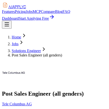
APPLYD
AI
Features
Pricing
Jobs
MCP
Compare
Blog
FAQ
Dashboard
Start Applying Free
Home
Jobs
Solutions Engineer
Post Sales Engineer (all genders)
Post Sales Engineer (all genders)
Tele Columbus AG