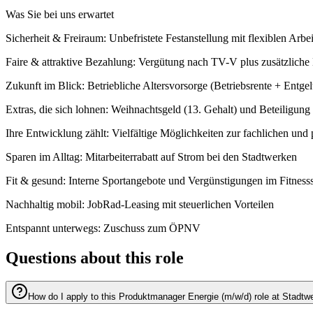
Was Sie bei uns erwartet
Sicherheit & Freiraum: Unbefristete Festanstellung mit flexiblen Ar
Faire & attraktive Bezahlung: Vergütung nach TV-V plus zusätzliche
Zukunft im Blick: Betriebliche Altersvorsorge (Betriebsrente + Entg
Extras, die sich lohnen: Weihnachtsgeld (13. Gehalt) und Beteiligu
Ihre Entwicklung zählt: Vielfältige Möglichkeiten zur fachlichen und
Sparen im Alltag: Mitarbeiterrabatt auf Strom bei den Stadtwerken
Fit & gesund: Interne Sportangebote und Vergünstigungen im Fitness
Nachhaltig mobil: JobRad-Leasing mit steuerlichen Vorteilen
Entspannt unterwegs: Zuschuss zum ÖPNV
Questions about this role
How do I apply to this Produktmanager Energie (m/w/d) role at Stadtw