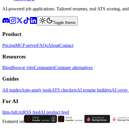
AI-powered job applications. Tailored resumes, real ATS scoring, and 
Toggle theme
Product
Pricing
MCP server
FAQs
About
Contact
Resources
Blog
Browse jobs
Companies
Compare alternatives
Guides
All guides
Auto-apply tools
ATS checkers
AI resume builders
AI cover l
For AI
llms-full.txt
RSS feed
AI product feed
Featured on