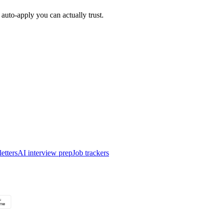
auto-apply you can actually trust.
etters
AI interview prep
Job trackers