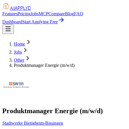
APPLYD
AI
Features
Pricing
Jobs
MCP
Compare
Blog
FAQ
Dashboard
Start Applying Free
Home
Jobs
Other
Produktmanager Energie (m/w/d)
Produktmanager Energie (m/w/d)
Stadtwerke Bietigheim-Bissingen