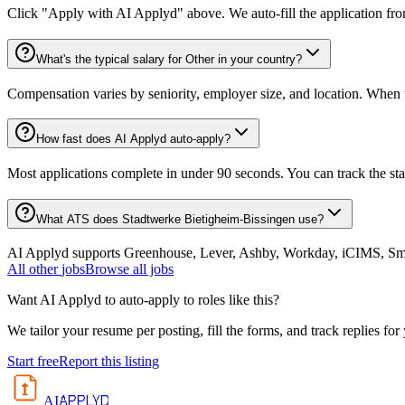
Click "Apply with AI Applyd" above. We auto-fill the application fr
What's the typical salary for Other in your country?
Compensation varies by seniority, employer size, and location. When th
How fast does AI Applyd auto-apply?
Most applications complete in under 90 seconds. You can track the st
What ATS does Stadtwerke Bietigheim-Bissingen use?
AI Applyd supports Greenhouse, Lever, Ashby, Workday, iCIMS, Smart
All
other
jobs
Browse all jobs
Want AI Applyd to auto-apply to roles like this?
We tailor your resume per posting, fill the forms, and track replies for
Start free
Report this listing
APPLYD
AI