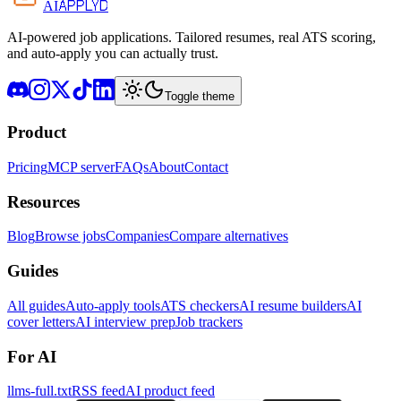
APPLYD
AI
AI-powered job applications. Tailored resumes, real ATS scoring,
and auto-apply you can actually trust.
Toggle theme
Product
Pricing
MCP server
FAQs
About
Contact
Resources
Blog
Browse jobs
Companies
Compare alternatives
Guides
All guides
Auto-apply tools
ATS checkers
AI resume builders
AI
cover letters
AI interview prep
Job trackers
For AI
llms-full.txt
RSS feed
AI product feed