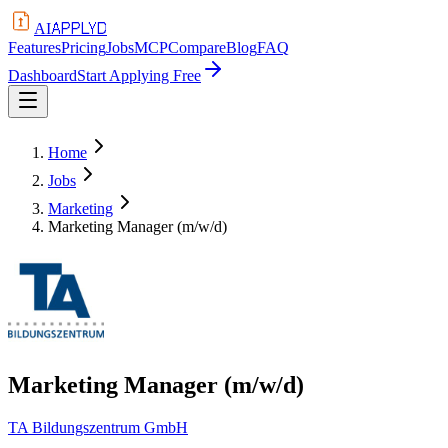
APPLYD
AI
Features
Pricing
Jobs
MCP
Compare
Blog
FAQ
Dashboard
Start Applying Free
Home
Jobs
Marketing
Marketing Manager (m/w/d)
Marketing Manager (m/w/d)
TA Bildungszentrum GmbH