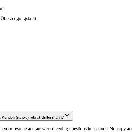
nt
 Überzeugungskraft
nt Kunden (m/w/d) role at Brillenmann?
om your resume and answer screening questions in seconds. No copy and 