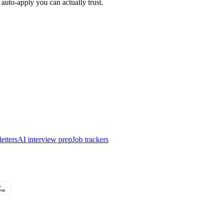
auto-apply you can actually trust.
etters
AI interview prep
Job trackers