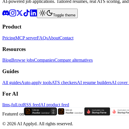
AI-powered job applications. Tailored resumes, real ATS scoring, and 
Toggle theme
Product
Pricing
MCP server
FAQs
About
Contact
Resources
Blog
Browse jobs
Companies
Compare alternatives
Guides
All guides
Auto-apply tools
ATS checkers
AI resume builders
AI cover l
For AI
llms-full.txt
RSS feed
AI product feed
Featured on
©
2026
AI Applyd. All rights reserved.