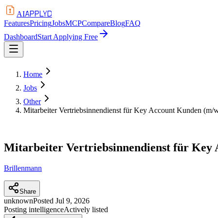
APPLYD
AI
Features
Pricing
Jobs
MCP
Compare
Blog
FAQ
Dashboard
Start Applying Free
Home
Jobs
Other
Mitarbeiter Vertriebsinnendienst für Key Account Kunden (m/w
Mitarbeiter Vertriebsinnendienst für Key
Brillenmann
Share
unknown
Posted
Jul 9, 2026
Posting intelligence
Actively listed