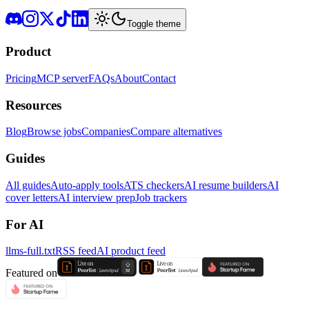
Toggle theme
Product
Pricing
MCP server
FAQs
About
Contact
Resources
Blog
Browse jobs
Companies
Compare alternatives
Guides
All guides
Auto-apply tools
ATS checkers
AI resume builders
AI
cover letters
AI interview prep
Job trackers
For AI
llms-full.txt
RSS feed
AI product feed
Featured on