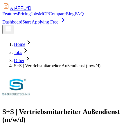
APPLYD
AI
Features
Pricing
Jobs
MCP
Compare
Blog
FAQ
Dashboard
Start Applying Free
Home
Jobs
Other
S+S | Vertriebsmitarbeiter Außendienst (m/w/d)
S+S | Vertriebsmitarbeiter Außendienst
(m/w/d)