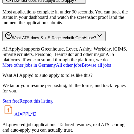
How fast does AI Applyd auto-apply?
Most applications complete in under 90 seconds. You can track the
status in your dashboard and watch the screenshot proof land the
moment the application submits.
What ATS does S + S Regeltechnik GmbH use?
AI Applyd supports Greenhouse, Lever, Ashby, Workday, iCIMS,
SmartRecruiters, Personio, Teamtailor and other major ATS
platforms. If we can submit through the platform, we do.
More
other
jobs in
Germany
All
other
jobs
Browse all jobs
Want AI Applyd to auto-apply to roles like this?
We tailor your resume per posting, fill the forms, and track replies
for you.
Start free
Report this listing
APPLYD
AI
AI-powered job applications. Tailored resumes, real ATS scoring,
and auto-apply you can actually trust.