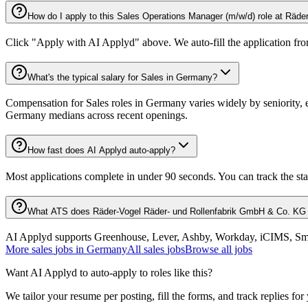
How do I apply to this Sales Operations Manager (m/w/d) role at Räd
Click "Apply with AI Applyd" above. We auto-fill the application fr
What's the typical salary for Sales in Germany?
Compensation for Sales roles in Germany varies widely by seniority, 
Germany medians across recent openings.
How fast does AI Applyd auto-apply?
Most applications complete in under 90 seconds. You can track the st
What ATS does Räder-Vogel Räder- und Rollenfabrik GmbH & Co. KG
AI Applyd supports Greenhouse, Lever, Ashby, Workday, iCIMS, Smart
More
sales
jobs in
Germany
All
sales
jobs
Browse all jobs
Want AI Applyd to auto-apply to roles like this?
We tailor your resume per posting, fill the forms, and track replies for