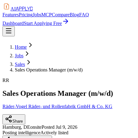
APPLYD
AI
Features
Pricing
Jobs
MCP
Compare
Blog
FAQ
Dashboard
Start Applying Free
Home
Jobs
Sales
Sales Operations Manager (m/w/d)
RR
Sales Operations Manager (m/w/d)
Räder-Vogel Räder- und Rollenfabrik GmbH & Co. KG
Share
Hamburg, DE
onsite
Posted
Jul 9, 2026
Posting intelligence
Actively listed