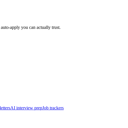
auto-apply you can actually trust.
etters
AI interview prep
Job trackers