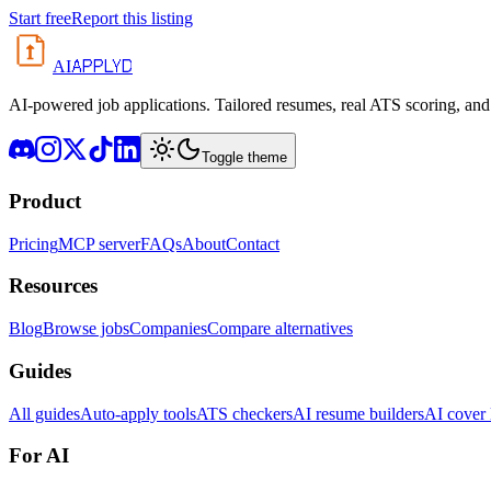
Start free
Report this listing
APPLYD
AI
AI-powered job applications. Tailored resumes, real ATS scoring, and 
Toggle theme
Product
Pricing
MCP server
FAQs
About
Contact
Resources
Blog
Browse jobs
Companies
Compare alternatives
Guides
All guides
Auto-apply tools
ATS checkers
AI resume builders
AI cover l
For AI