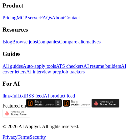
Product
Pricing
MCP server
FAQs
About
Contact
Resources
Blog
Browse jobs
Companies
Compare alternatives
Guides
All guides
Auto-apply tools
ATS checkers
AI resume builders
AI
cover letters
AI interview prep
Job trackers
For AI
llms-full.txt
RSS feed
AI product feed
Featured on
©
2026
AI Applyd. All rights reserved.
Privacy
Terms
Security