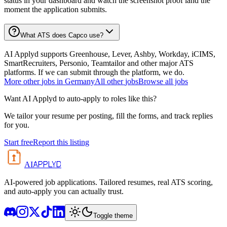
status in your dashboard and watch the screenshot proof land the
moment the application submits.
What ATS does Capco use?
AI Applyd supports Greenhouse, Lever, Ashby, Workday, iCIMS,
SmartRecruiters, Personio, Teamtailor and other major ATS
platforms. If we can submit through the platform, we do.
More
other
jobs in
Germany
All
other
jobs
Browse all jobs
Want AI Applyd to auto-apply to roles like this?
We tailor your resume per posting, fill the forms, and track replies
for you.
Start free
Report this listing
APPLYD
AI
AI-powered job applications. Tailored resumes, real ATS scoring,
and auto-apply you can actually trust.
Toggle theme