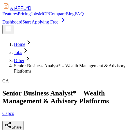
APPLYD
AI
Features
Pricing
Jobs
MCP
Compare
Blog
FAQ
Dashboard
Start Applying Free
Home
Jobs
Other
Senior Business Analyst* – Wealth Management & Advisory
Platforms
CA
Senior Business Analyst* – Wealth
Management & Advisory Platforms
Capco
Share