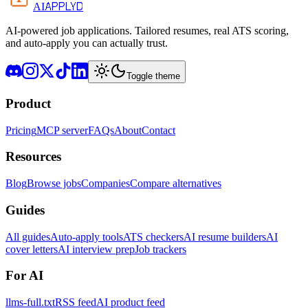
APPLYD
AI
AI-powered job applications. Tailored resumes, real ATS scoring,
and auto-apply you can actually trust.
Toggle theme
Product
Pricing
MCP server
FAQs
About
Contact
Resources
Blog
Browse jobs
Companies
Compare alternatives
Guides
All guides
Auto-apply tools
ATS checkers
AI resume builders
AI
cover letters
AI interview prep
Job trackers
For AI
llms-full.txt
RSS feed
AI product feed