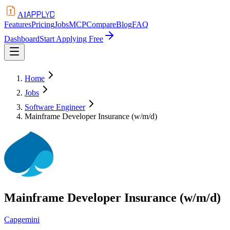
APPLYD
AI
Features
Pricing
Jobs
MCP
Compare
Blog
FAQ
Dashboard
Start Applying Free
Home
Jobs
Software Engineer
Mainframe Developer Insurance (w/m/d)
Mainframe Developer Insurance (w/m/d)
Capgemini