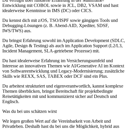
Du verfügst über fundierte Erfahrung in der Mainframe-
Entwicklung mit COBOL sowie in JCL, DB2, VSAM und hast
idealerweise Kenntnisse in IMS (DC) oder CICS.
Du kennst dich mit z/OS, TSO/ISPF sowie gängigen Tools und
Debugging-Lösungen (z. B. Abend-AID, Xpediter, SDSF,
IWS/TWS) aus.
Du bringst Erfahrung sowohl im Application Development (SDLC,
Agile, Design & Testing) als auch im Application Support (L2/L3,
Incident Management, SLA-getriebene Prozesse) mit.
Du hast idealerweise Erfahrung im Versicherungsumfeld und
Interesse an innovativen Themen wie AI/Generative AI im Kontext
von Softwareentwicklung und Legacy-Modernisierung; zusätzliche
Skills wie REXX, SAS, TABEX oder DCF sind ein Plus.
Du arbeitest strukturiert und eigenverantwortlich, kannst komplexe
Themen überblicken, bringst Bereitschaft für projektbedingte
Reisetätigkeiten mit und kommunizierst sicher auf Deutsch und
Englisch.
Was du bei uns schätzen wirst
Wir legen großen Wert auf die Vereinbarkeit von Arbeit und
Privatleben. Deshalb hast du bei uns die Möglichkeit, hybrid aus