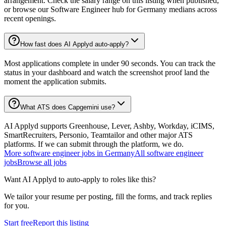
arrangement. Check the salary range on this listing when published,
or browse our Software Engineer hub for Germany medians across
recent openings.
How fast does AI Applyd auto-apply?
Most applications complete in under 90 seconds. You can track the
status in your dashboard and watch the screenshot proof land the
moment the application submits.
What ATS does Capgemini use?
AI Applyd supports Greenhouse, Lever, Ashby, Workday, iCIMS,
SmartRecruiters, Personio, Teamtailor and other major ATS
platforms. If we can submit through the platform, we do.
More
software engineer
jobs in
Germany
All
software engineer
jobs
Browse all jobs
Want AI Applyd to auto-apply to roles like this?
We tailor your resume per posting, fill the forms, and track replies
for you.
Start free
Report this listing