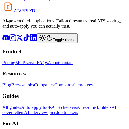
APPLYD
AI
AI-powered job applications. Tailored resumes, real ATS scoring,
and auto-apply you can actually trust.
Toggle theme
Product
Pricing
MCP server
FAQs
About
Contact
Resources
Blog
Browse jobs
Companies
Compare alternatives
Guides
All guides
Auto-apply tools
ATS checkers
AI resume builders
AI
cover letters
AI interview prep
Job trackers
For AI