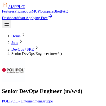
APPLYD
AI
Features
Pricing
Jobs
MCP
Compare
Blog
FAQ
Dashboard
Start Applying Free
Home
Jobs
DevOps / SRE
Senior DevOps Engineer (m/w/d)
Senior DevOps Engineer (m/w/d)
POLIPOL - Unternehmensgruppe