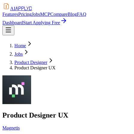
APPLYD
AI
Features
Pricing
Jobs
MCP
Compare
Blog
FAQ
Dashboard
Start Applying Free
Home
Jobs
Product Designer
Product Designer UX
Product Designer UX
Magnetis