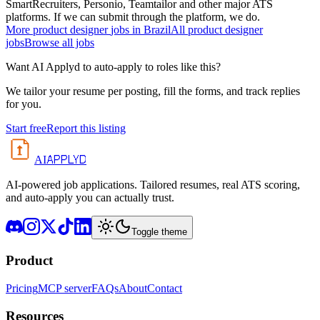
SmartRecruiters, Personio, Teamtailor and other major ATS
platforms. If we can submit through the platform, we do.
More
product designer
jobs in
Brazil
All
product designer
jobs
Browse all jobs
Want AI Applyd to auto-apply to roles like this?
We tailor your resume per posting, fill the forms, and track replies
for you.
Start free
Report this listing
APPLYD
AI
AI-powered job applications. Tailored resumes, real ATS scoring,
and auto-apply you can actually trust.
Toggle theme
Product
Pricing
MCP server
FAQs
About
Contact
Resources